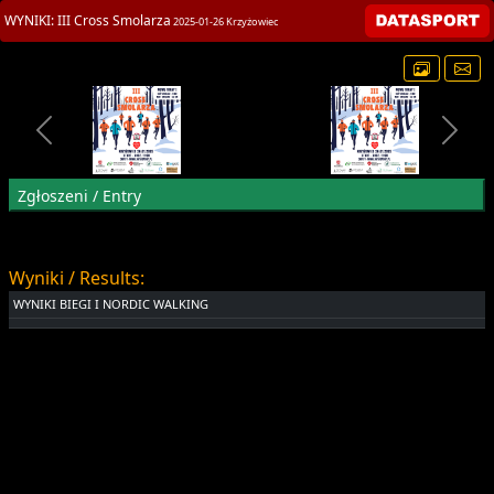
title>III Cross Smolarza
WYNIKI: III Cross Smolarza
2025-01-26 Krzyżowiec
Zgłoszeni / Entry
Wyniki / Results:
WYNIKI BIEGI I NORDIC WALKING