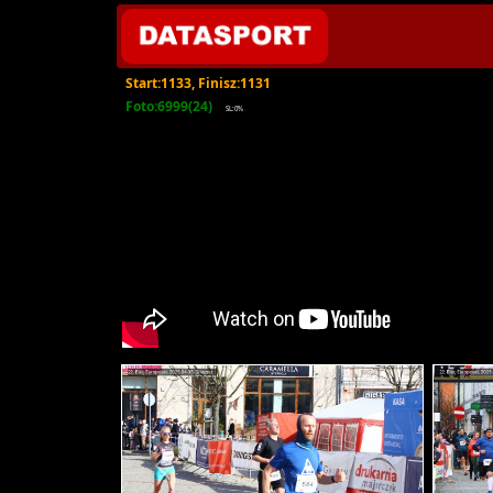
Start:1133, Finisz:1131
Foto:6999(24)
SL:0%