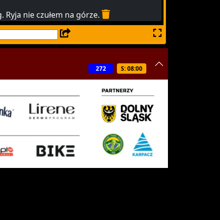
. Ryja nie czułem na górze.
272
S: 08:00