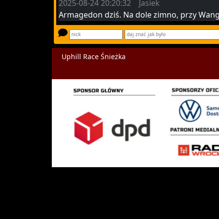
2025-08-24 20:20:32 Jasiek
Armagedon dziś. Na dole zimno, przy Wang j
Uphill Race Śnieżka