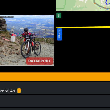
328
0 km
czoraj 4h