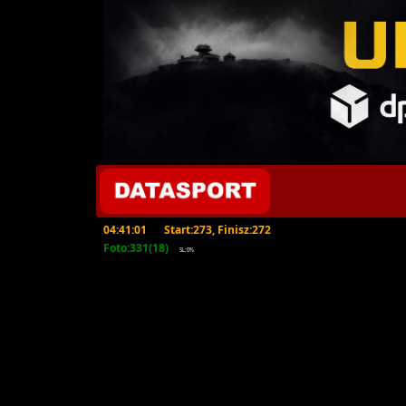
04:41:01
Start:273, Finisz:272
Foto:331(18)
SL:0%