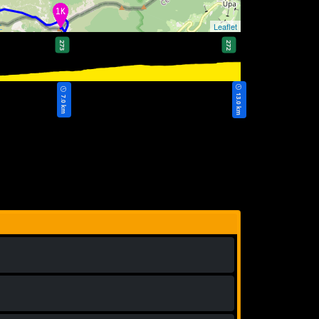
Leaflet
273
272
13.0 km
7.0 km