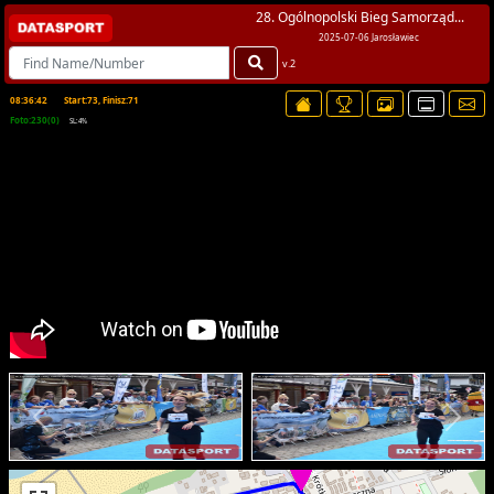
28. Ogólnopolski Bieg Samorząd...
2025-07-06 Jarosławiec
v.2
08:36:42
Start:73, Finisz:71
Foto:230(0)
SL:4%