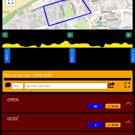
Leaflet
81
70
69
1.1 km
2.2 k
0 km
(Live chat)
Daj znać jak było...
OPEN
69
S: 10:40
GOŚĆ
2
S: 10:40