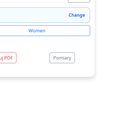
Change
Women
uj PDF
Pomiary