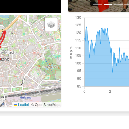
Leaflet
|
© OpenStreetMap