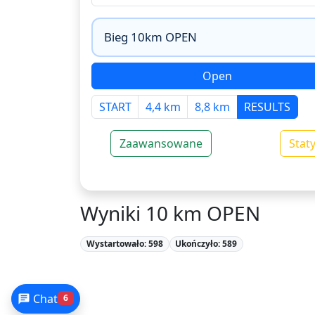
Open
START
4,4 km
8,8 km
RESULTS
Zaawansowane
Stat
Wyniki 10 km OPEN
Wystartowało: 598
Ukończyło: 589
Chat
6