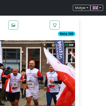
Motyw
Meta: 589
Next