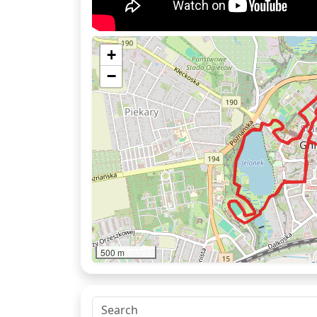
+
−
500 m