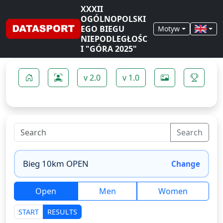
XXXII
OGÓLNOPOLSKI
EGO BIEGU
Motyw
NIEPODLEGŁOŚC
I "GÓRA 2025"
v 2.0
v 1.0
Search
Change
Open
Men
Women
START
RESULTS