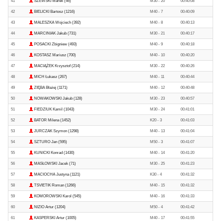
41
SZEWSKI Marek (46)
M30 - 20
00:40:08
42
BIELICKI Bartosz (1216)
M40 - 7
00:40:09
43
MALESZKA Wojciech (392)
M40 - 8
00:40:13
44
MARCINIAK Jakub (731)
M30 - 21
00:40:17
45
POSACKI Zbigniew (493)
M40 - 9
00:40:18
46
KOSTASZ Mariusz (700)
M40 - 10
00:40:20
47
MACIĄŻEK Krzysztof (214)
M30 - 22
00:40:26
48
MICH Łukasz (267)
M40 - 11
00:40:44
49
ZIĘBA Błażej (1171)
M40 - 12
00:40:48
50
NOWAKOWSKI Jakub (128)
M30 - 23
00:40:57
51
FIEDZIUK Kamil (1043)
M30 - 24
00:41:01
52
BATOR Milena (1452)
K20 - 3
00:41:03
53
JURCZAK Szymon (1298)
M40 - 13
00:41:04
54
SZTURO Jan (595)
M50 - 3
00:41:07
55
KUNICKI Konrad (1430)
M40 - 14
00:41:20
56
MASŁOWSKI Jacek (71)
M30 - 25
00:41:23
57
MACIOCHA Justyna (1121)
K30 - 4
00:41:32
58
TSVIETIK Roman (1266)
M40 - 15
00:41:32
59
KOMOROWSKI Karol (545)
M40 - 16
00:41:33
60
NIZIO Artur (1204)
M50 - 4
00:41:42
61
KASPERSKI Artur (1005)
M40 - 17
00:41:55