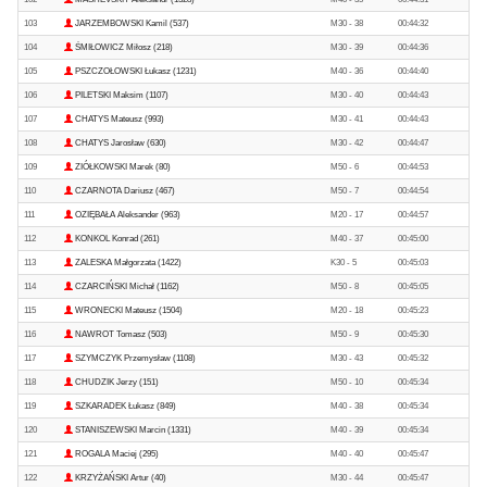
103
JARZEMBOWSKI Kamil (537)
M30 - 38
00:44:32
104
ŚMIŁOWICZ Miłosz (218)
M30 - 39
00:44:36
105
PSZCZOŁOWSKI Łukasz (1231)
M40 - 36
00:44:40
106
PILETSKI Maksim (1107)
M30 - 40
00:44:43
107
CHATYS Mateusz (993)
M30 - 41
00:44:43
108
CHATYS Jarosław (630)
M30 - 42
00:44:47
109
ZIÓŁKOWSKI Marek (80)
M50 - 6
00:44:53
110
CZARNOTA Dariusz (467)
M50 - 7
00:44:54
111
OZIĘBAŁA Aleksander (963)
M20 - 17
00:44:57
112
KONKOL Konrad (261)
M40 - 37
00:45:00
113
ZALESKA Małgorzata (1422)
K30 - 5
00:45:03
114
CZARCIŃSKI Michał (1162)
M50 - 8
00:45:05
115
WRONECKI Mateusz (1504)
M20 - 18
00:45:23
116
NAWROT Tomasz (503)
M50 - 9
00:45:30
117
SZYMCZYK Przemysław (1108)
M30 - 43
00:45:32
118
CHUDZIK Jerzy (151)
M50 - 10
00:45:34
119
SZKARADEK Łukasz (849)
M40 - 38
00:45:34
120
STANISZEWSKI Marcin (1331)
M40 - 39
00:45:34
121
ROGALA Maciej (295)
M40 - 40
00:45:47
122
KRZYŻAŃSKI Artur (40)
M30 - 44
00:45:47