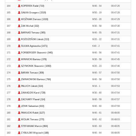
164
KOPEREK Rafał (710)
M40 - 54
00:47:26
165
GAŁKA Grzegorz (1519)
M50 - 19
00:47:28
166
WOŹNIAK Dariusz (1319)
M50 - 20
00:47:29
167
ŻAK Michał (332)
M30 - 58
00:47:30
168
BARNAŚ Tomasz (365)
M40 - 55
00:47:31
169
ROŻDŻEŃSKI Jakub (213)
M20 - 22
00:47:31
170
SULMA Agnieszka (1471)
K40 - 2
00:47:41
171
FORBERGER Sławomir (940)
M40 - 56
00:47:41
172
WINNICKI Bartosz (378)
M30 - 59
00:47:45
173
SZYMONIK Sławomir (1060)
M20 - 23
00:47:46
174
BARAN Tomasz (308)
M40 - 57
00:47:50
175
ZMINKOWSKI Bartosz (784)
M40 - 58
00:47:50
176
PALUCH Jakub (314)
M16 - 1
00:47:53
177
ZAWADZKI Karol (728)
M30 - 60
00:47:54
178
ZACHARY Paweł (114)
M40 - 59
00:47:57
179
LENIK Sebastian (810)
M40 - 60
00:47:59
180
PAWLICKI Rafał (1127)
M40 - 61
00:48:00
181
WOLAK Tomasz (270)
M40 - 62
00:48:03
182
STEFANIAK Marcin (864)
M40 - 63
00:48:05
183
CYBULSKI Wojciech (188)
M40 - 64
00:48:05