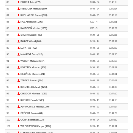
82
SIKORA Artur (277)
M30 - 34
00:43:11
83
NIEBUDEK Mateusz (699)
M40 - 24
00:43:17
84
KUCHARSKI Robert (328)
M40 - 25
00:43:18
85
KĄS Agnieszka (1198)
K20 - 4
00:43:21
86
KWIECIEŃ Monika (1353)
K20 - 5
00:43:23
87
STAMM Daniel (458)
M30 - 35
00:43:25
88
BARCZ Witold (808)
M20 - 14
00:43:38
89
LUPA Filip (792)
M40 - 26
00:43:53
90
NAWROT Artur (310)
M40 - 27
00:43:56
91
WŁOCH Mateusz (947)
M30 - 36
00:43:56
92
KOPYTEK Mateusz (170)
M30 - 37
00:43:57
93
BIELIŃSKI Marcin (421)
M40 - 28
00:44:01
94
TABAKA Bartosz (264)
M40 - 29
00:44:02
95
KUSZTELAK Jacek (1253)
M40 - 30
00:44:07
96
CHODOR Mariusz (1080)
M40 - 31
00:44:10
97
KUNICKI Pawel (1515)
M20 - 15
00:44:13
98
ADAMOWICZ Maciej (1150)
M40 - 32
00:44:14
99
ŚRÓDKA Jacek (464)
M40 - 33
00:44:22
100
GÓRA Sebastian (1124)
M40 - 34
00:44:29
101
WROBLEWSKI Kacper (1286)
M20 - 16
00:44:31
102
MASHEVSKIY Aleksandr (1328)
M40 - 35
00:44:31