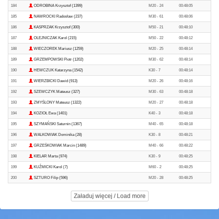
184
ODROBINA Krzysztof (1399)
M20 - 24
00:48:05
185
NAWROCKI Radosław (237)
M30 - 61
00:48:06
186
KASPRZAK Krzysztof (300)
M50 - 21
00:48:10
187
OLEJNICZAK Karol (215)
M50 - 22
00:48:12
188
WIECZOREK Mariusz (1259)
M20 - 25
00:48:14
189
GRZEMPOWSKI Piotr (1202)
M30 - 62
00:48:14
190
HEWCZUK Katarzyna (1542)
K30 - 7
00:48:14
191
WIERZBICKI Dawid (913)
M20 - 26
00:48:16
192
SZEWCZYK Mateusz (327)
M30 - 63
00:48:18
193
ZMYŚLONY Mateusz (1322)
M20 - 27
00:48:18
194
KOZIOŁ Ewa (1401)
K40 - 3
00:48:18
195
SZYMAŃSKI Saturnin (1367)
M40 - 65
00:48:18
196
WALKOWIAK Dominika (28)
K30 - 8
00:48:21
197
GRZEŚKOWIAK Marcin (1489)
M40 - 66
00:48:22
198
KIELAR Marta (974)
K30 - 9
00:48:25
199
KUŹMICKI Karol (7)
M60 - 2
00:48:25
200
SZTURO Filip (596)
M20 - 28
00:48:25