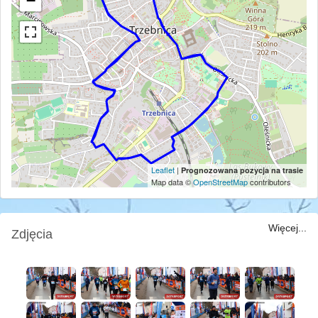
−
Leaflet
|
Prognozowana pozycja na trasie
Map data ©
OpenStreetMap
contributors
Więcej...
Zdjęcia