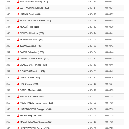
143
KRZYŻANIAK Andrzej (575)
M50 - 13
00:46:33
144
BARTKOWIAK Dariusz (303)
M60 - 1
00:46:34
145
KUBIAK Dawid (684)
M40 - 48
00:46:37
146
KOZACZKIEWICZ Paweł (441)
M40 - 49
00:46:38
147
MOŁOŃ Piotr (116)
M30 - 52
00:46:39
148
BIELECKI Mariusz (860)
M50 - 14
00:46:41
149
JASKUŁA Mateusz (86)
M30 - 53
00:46:41
150
ZAWADA Jakub (788)
M20 - 20
00:46:42
151
PAJOR Sebastian (1208)
M30 - 54
00:46:44
152
ANDREJCZUK Bartosz (451)
M20 - 21
00:46:45
153
BŁASZCZYK Tomasz (434)
M40 - 50
00:46:46
154
ROSIECKI Marcin (1521)
M40 - 51
00:46:49
155
DĄBAL Michał (346)
M50 - 15
00:46:54
156
HYS Damian (603)
M50 - 16
00:46:54
157
POPEK Mariusz (644)
M50 - 17
00:46:55
158
BUCZEK Mateusz (884)
M30 - 55
00:47:07
159
KOZERAŃSKI Przemysław (160)
M40 - 52
00:47:10
160
HANSDORFER Grzegorz (748)
M30 - 56
00:47:13
161
PACAN Bogumił (381)
M40 - 53
00:47:19
162
MAZURKIEWICZ Grzegorz (52)
M50 - 18
00:47:19
163
ŁUSZCZEWSKI Cezary (123)
M30 - 57
00:47:25