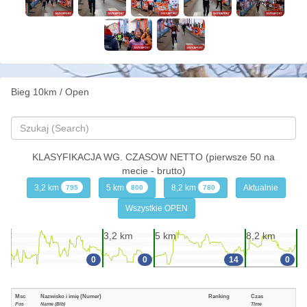
Bieg 10km / Open
KLASYFIKACJA WG. CZASOW NETTO (pierwsze 50 na
mecie - brutto)
3,2 km
5 km
8,2 km
Aktualnie
795
800
780
Wszystkie OPEN
3,2 km
5 km
8,2 km
0
0
14
0
Msc
Nazwisko i imię (Numer)
Ranking
Czas
Pos
Name (Bib)
Time