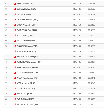
62
JANA Czesław (16)
M40 - 18
00:41:57
63
BOROWSKI Karol (543)
M30 - 26
00:41:59
64
CICHOSZ Maciej (137)
M20 - 9
00:42:04
65
DEJNEKA Tomasz (1062)
M30 - 27
00:42:06
66
SIUBA Wojciech (1473)
M20 - 10
00:42:09
67
ŚWIDERSKI Piotr (1448)
M30 - 28
00:42:10
68
SUŚ Dariusz (1082)
M50 - 5
00:42:10
69
SIKORA Szymon (446)
M30 - 29
00:42:11
70
PISSAREK Hubert (1512)
M30 - 30
00:42:12
71
POLEWSKI Rafał (655)
M40 - 19
00:42:14
72
HAWRYLUK Łukasz (183)
M40 - 20
00:42:14
73
KOMOROWSKI Marcin (245)
M40 - 21
00:42:17
74
MASŁOWSKI Michał (72)
M30 - 31
00:42:40
75
KRASIŃSKI Jarosław (981)
M40 - 22
00:42:40
76
WOLNY Zachariasz (362)
M40 - 23
00:42:41
77
MYĆKA Kacper (1143)
M20 - 11
00:42:48
78
ELIASZ Szymon (547)
M20 - 12
00:42:51
79
KĄS Kajetan (1199)
M30 - 32
00:42:58
80
SYMIEC Dawid (423)
M30 - 33
00:43:05
81
NIETREBA Dominik (606)
M20 - 13
00:43:10