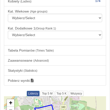
Kobiety
174
(Ladies)
Kat. Wiekowe
(Age groups)
Kat. Dodatkowe 1
(Group Rank 1)
Tabela Pomiarów
(Times Table)
Zaawansowane
(Advanced)
Statystyki
(Statistics)
Pobierz wyniki
Liderzy
Top 5 M
Top 5 K
Wszyscy
+