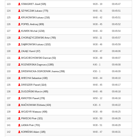
123
STANGRET Józef (535)
M20 - 19
00:45:47
124
SZYMCZAK Łukasz (775)
M40 - 41
00:45:51
125
KRUKOWSKI Łukasz (216)
M40 - 42
00:45:51
126
POPIEL Andrzej (809)
M30 - 45
00:45:52
127
KUMEK Michal (1234)
M40 - 43
00:45:54
128
CHORĄŻYCZEWSKI Artur (765)
M50 - 11
00:45:57
129
DĄBROWSKI Łukasz (1152)
M30 - 46
00:45:59
130
ZAJĄC Kamil (67)
M30 - 47
00:46:06
131
WOJCIECHOWSKI Damian (53)
M30 - 48
00:46:07
132
ROZNERSKA Dagmara (1395)
K40 - 1
00:46:08
133
DREWNICKA-OGRODNIIK Joanna (208)
K50 - 1
00:46:09
134
WIECHA Sebastian (430)
M40 - 44
00:46:10
135
DRESZER Paweł (1114)
M40 - 45
00:46:17
136
DUDZIŃSKI Marcin (495)
M40 - 46
00:46:18
137
KMIOTEK Paweł (278)
M50 - 12
00:46:18
138
MAĆKOWIAK Elżbieta (424)
K30 - 6
00:46:22
139
WOJDYR Mateusz (406)
M30 - 49
00:46:25
140
PIWECKI Piotr (321)
M30 - 50
00:46:29
141
LASKA Piotr (701)
M30 - 51
00:46:29
142
KOPAŃSKI Adam (185)
M40 - 47
00:46:31