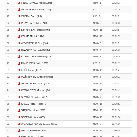
21
FEDOROWICZ Jacek (1275)
M50 - 1
00:38:01
22
MŁYNARSKA Józefina (742)
K20 - 1
00:38:16
23
CZERW Anna (117)
K30 - 3
00:38:31
24
PRZYSTARZ Artur (246)
M50 - 2
00:38:45
25
SZYMAŃSKI Tomasz (894)
M30 - 11
00:38:57
26
KALATA Michał (1390)
M30 - 12
00:38:57
27
WOJCIESZKO Piotr (106)
M40 - 3
00:39:01
28
CWALINA Krzysztof (1532)
M40 - 4
00:39:03
29
ADAMCZAK Arkadiusz (918)
M40 - 5
00:39:05
30
PAWEŁCZYK Julia (1456)
K20 - 2
00:39:15
31
KRÓL Kamil (1377)
M30 - 13
00:39:27
32
MAŹNIEWSKI Grzegorz (645)
M40 - 6
00:39:32
33
GAWRON Arkadiusz (723)
M30 - 14
00:39:37
34
KOWALCZYK Mateusz (34)
M30 - 15
00:39:42
35
ŚLIWIŃSKI Bartosz (412)
M20 - 7
00:39:49
36
KACZMAREK Roger (8)
M30 - 16
00:39:52
37
STĘPIEŃ Łukasz (466)
M30 - 17
00:39:56
38
SOBERA Łukasz (838)
M30 - 18
00:39:58
39
WOJCIECHOWSKI Jędrzej (1315)
M20 - 8
00:40:00
40
NĘDZA Sebastian (1288)
M30 - 19
00:40:06