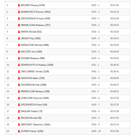
1
MEGIER Maciej (1478)
M20 - 1
00:31:06
2
ADAMOVICH Raman (1001)
M20 - 2
00:31:14
3
DIDOVODIUK Dmytro (639)
M30 - 1
00:31:59
4
PAWEŁCZAK Mateusz (257)
M30 - 2
00:32:53
5
MIREK Michał (921)
M20 - 3
00:33:02
6
JANAS Filip (1262)
M20 - 4
00:33:41
7
RATAJCZAK Michał (1508)
M30 - 3
00:34:45
8
KACZOR Jan (1284)
M20 - 5
00:34:46
9
DZIOBA Mateusz (985)
M30 - 4
00:35:05
10
SEMENOVYCH Natalija (1450)
K30 - 1
00:36:35
11
OWCZAREK Tomek (1139)
M40 - 1
00:36:41
12
SAJDUDA Adam (254)
M30 - 5
00:36:45
13
DEJNEKA Michał (1058)
M20 - 6
00:36:47
14
PAWEŁCZAK Barbara (258)
K30 - 2
00:36:51
15
GONCZAR Szymon (1164)
M30 - 6
00:37:05
16
DRZEWIECKI Kamil (60)
M30 - 7
00:37:32
17
NAGLAK Hubert (75)
M30 - 8
00:37:38
18
ŚRODA Michał (35)
M40 - 2
00:37:42
19
SIERŻANT Sławomir (1541)
M30 - 9
00:37:44
20
ŻUREK Patryk (1205)
M30 - 10
00:37:58