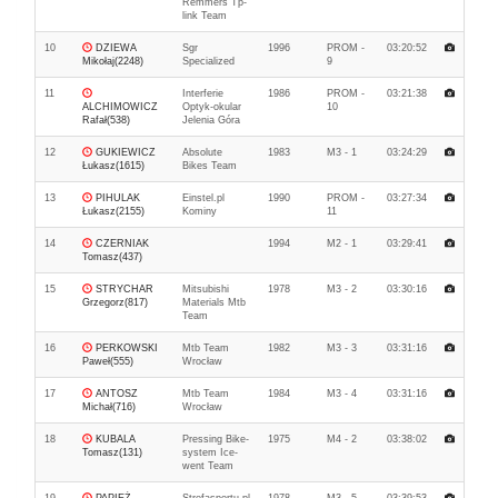
Remmers Tp-
link Team
10
DZIEWA
Sgr
1996
PROM -
03:20:52
Mikołaj(2248)
Specialized
9
11
Interferie
1986
PROM -
03:21:38
ALCHIMOWICZ
Optyk-okular
10
Rafał(538)
Jelenia Góra
12
GUKIEWICZ
Absolute
1983
M3 - 1
03:24:29
Łukasz(1615)
Bikes Team
13
PIHULAK
Einstel.pl
1990
PROM -
03:27:34
Łukasz(2155)
Kominy
11
14
CZERNIAK
1994
M2 - 1
03:29:41
Tomasz(437)
15
STRYCHAR
Mitsubishi
1978
M3 - 2
03:30:16
Grzegorz(817)
Materials Mtb
Team
16
PERKOWSKI
Mtb Team
1982
M3 - 3
03:31:16
Paweł(555)
Wrocław
17
ANTOSZ
Mtb Team
1984
M3 - 4
03:31:16
Michał(716)
Wrocław
18
KUBALA
Pressing Bike-
1975
M4 - 2
03:38:02
Tomasz(131)
system Ice-
went Team