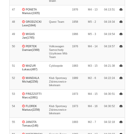
Bralin
47
PONETA
1976
M4 - 13
04:13:51
Mariusz(1935)
48
GRODZICKI
Quest Team
1958
M5 - 2
04:19:34
Leon(1644)
49
MIGAS
1966
M5 - 3
04:19:54
Jan(1765)
50
PERTEK
Volkswagen
1976
M4 - 14
04:19:57
Damian(1569)
Samochody
Użytkowe Mtb
Team
51
MAZUR
Cykloopole
1983
M3 - 15
04:21:38
Łukasz(487)
52
MANDALA
Klub Sportowy
1989
M2 - 6
04:22:24
Michał(2256)
Zdzieszowice-
biketeam
53
FREZZOTTI
1973
M4 - 15
04:30:51
Marco(1891)
54
FLOREK
Klub Sportowy
1973
M4 - 16
04:30:52
Mariusz(2259)
Zdzieszowice-
biketeam
55
JANOTA
1993
M2 - 7
04:32:18
Tomasz(146)