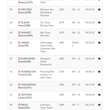
Mariusz(1070)
Team
38
KRZYŚKO
Mitutoyo Azs
1987
M3 - 11
03:50:25
Bartosz(638)
Wratislavia
Wrocław
39
ŚLĄZAK
Scs Osoz
1976
M4 - 10
03:51:28
Adam(2088)
Racing Team
40
WINIARZ
Mtb Team
1975
M4 - 11
03:52:53
Wojciech(950)
Wrocław
41
URBAN
Volkswagen
1980
PROK -
03:53:33
Anna(795)
Samochody
2
Użytkowe Mtb
Team
42
BUBNOWSKI
Wizjaterm
1985
M3 - 12
04:04:40
Paweł(1068)
Paweł
Bubnowski
43
SŁOBODZIAN
Pressing Bike-
1976
M4 - 12
04:06:10
Tomasz(130)
system Ice-
went Team
44
SZENDERSKI
1984
M3 - 13
04:07:50
Marcin(2374)
45
SEIFRIED
1981
M3 - 14
04:09:34
Łukasz(1937)
46
BIKSA
Cart-pack
1996
M2 - 5
04:13:41
Adrian(350)
Team Sokół