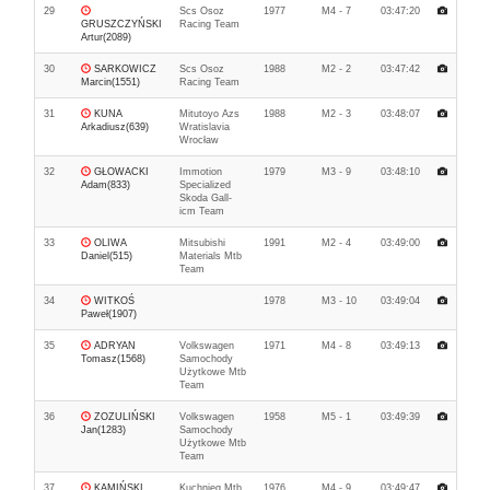
29
Scs Osoz
1977
M4 - 7
03:47:20
GRUSZCZYŃSKI
Racing Team
Artur(2089)
30
SARKOWICZ
Scs Osoz
1988
M2 - 2
03:47:42
Marcin(1551)
Racing Team
31
KUNA
Mitutoyo Azs
1988
M2 - 3
03:48:07
Arkadiusz(639)
Wratislavia
Wrocław
32
GŁOWACKI
Immotion
1979
M3 - 9
03:48:10
Adam(833)
Specialized
Skoda Gall-
icm Team
33
OLIWA
Mitsubishi
1991
M2 - 4
03:49:00
Daniel(515)
Materials Mtb
Team
34
WITKOŚ
1978
M3 - 10
03:49:04
Paweł(1907)
35
ADRYAN
Volkswagen
1971
M4 - 8
03:49:13
Tomasz(1568)
Samochody
Użytkowe Mtb
Team
36
ZOZULIŃSKI
Volkswagen
1958
M5 - 1
03:49:39
Jan(1283)
Samochody
Użytkowe Mtb
Team
37
KAMIŃSKI
Kuchnieq Mtb
1976
M4 - 9
03:49:47