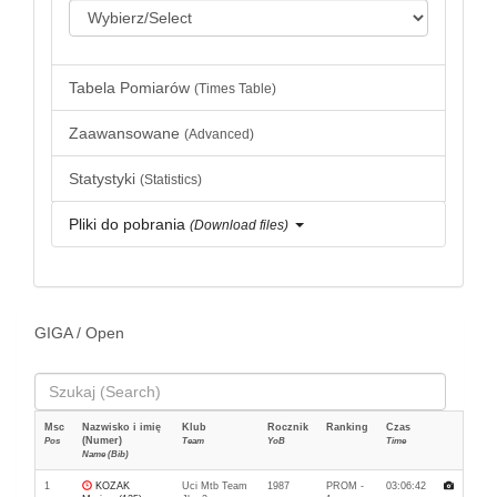
Tabela Pomiarów
(Times Table)
Zaawansowane
(Advanced)
Statystyki
(Statistics)
Pliki do pobrania
(Download files)
GIGA / Open
Msc
Nazwisko i imię
Klub
Rocznik
Ranking
Czas
(Numer)
Pos
Team
YoB
Time
Name (Bib)
1
KOZAK
Uci Mtb Team
1987
PROM -
03:06:42