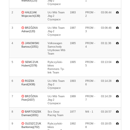
Mariusz(125)
Jbg-2
1
Cryospace
2
HALEJAK
Uci Mtb Team
1983
PROM -
03:06:44
Wojeciech(139)
Jbg-2
2
Cryospace
3
BRZÓZKA
Uci Mtb Team
1987
PROM -
03:06:46
Adrian(120)
Jbg-2
3
Cryospace
4
JANOWSKI
Volkswagen
1985
PROM -
03:11:36
Bartosz(1051)
Samochody
4
Użytkowe Mtb
Team
5
SEMCZUK
Rybczyński-
1995
PROM -
03:13:04
Hubert(2378)
bikes
5
Remmers Tp-
link Team
6
ROŻEK
Uci Mtb Team
1993
PROM -
03:14:28
Karol(2436)
Jbg-2
6
Cryospace
7
BRZÓZKA
Uci Mtb Team
1989
PROM -
03:14:29
Piotr(2437)
Jbg-2
7
Cryospace
8
BARTOSZEK
Scs Osoz
1977
M4 - 1
03:16:57
Damian(1831)
Racing Team
9
OLESZCZUK
Rybczyński-
1992
PROM -
03:18:05
Bartłomiej(702)
bikes
8