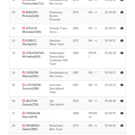
19
PAPIEŻ
Strefasportu.pl
1978
M3 - 5
03:39:53
Przemysław(711)
Mw Invest
20
BADURA
Rowerowy
1970
M4 - 3
03:39:56
Roman(1144)
Bytom-
Rowerek
21
WÓJCIK
Gomola Trans
1980
M3 - 6
03:39:57
Mirosław(1666)
Airco 1
22
KUBICZ
Absolute
1972
M4 - 4
03:39:57
Maciej(415)
Bikes Team
23
ZIÓŁKOWSKA
Volkswagen
1984
PROK -
03:40:34
Michalina(903)
Samochody
1
Użytkowe Mtb
Team
24
JURKÓW
Strefasportu.pl
1981
M3 - 7
03:43:07
Marcin(2187)
Mw Invest
25
LISTOWSKI
Immotion
1987
M3 - 8
03:43:22
Szymon(369)
Specialized
Team
26
MŁOTEK
Sgr
1974
M4 - 5
03:46:38
Dariusz(750)
Specialized
27
URBANIAK
-
1989
PROM -
03:46:55
Marcin(679)
12
28
GRABARA
Rossmann
1974
M4 - 6
03:46:56
Adam(1860)
Bike Team