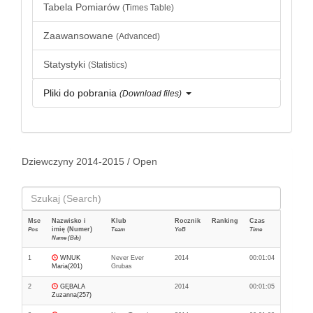
Tabela Pomiarów
(Times Table)
Zaawansowane
(Advanced)
Statystyki
(Statistics)
Pliki do pobrania
(Download files)
Dziewczyny 2014-2015 / Open
Msc
Nazwisko i
Klub
Rocznik
Ranking
Czas
imię (Numer)
Pos
Team
YoB
Time
Name (Bib)
1
WNUK
Never Ever
2014
00:01:04
Maria(201)
Grubas
2
GĘBALA
2014
00:01:05
Zuzanna(257)