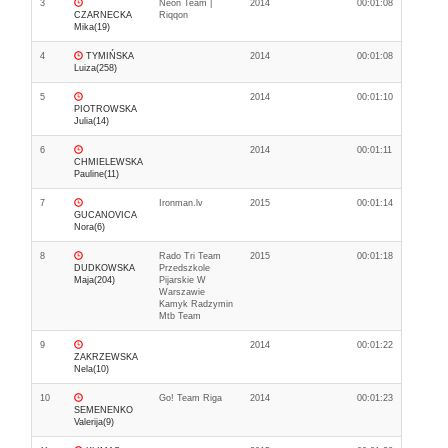
3
Neon Team |
2014
00:01:08
CZARNECKA
Riqqon
Mika(19)
4
TYMIŃSKA
2014
00:01:08
Luiza(258)
5
2014
00:01:10
PIOTROWSKA
Julia(14)
6
2014
00:01:11
CHMIELEWSKA
Pauline(11)
7
Ironman.lv
2015
00:01:14
GUCANOVICA
Nora(6)
8
Rado Tri Team
2015
00:01:18
DUDKOWSKA
Przedszkole
Maja(204)
Pijarskie W
Warszawie
Kamyk Radzymin
Mtb Team
9
2014
00:01:22
ZAKRZEWSKA
Nela(10)
10
Go! Team Riga
2014
00:01:23
SEMENENKO
Valerija(9)