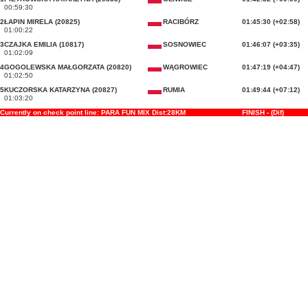
00:59:30
2
ŁAPIN MIRELA (20825)
RACIBÓRZ
01:45:30 (+02:58)
01:00:22
3
CZAJKA EMILIA (10817)
SOSNOWIEC
01:46:07 (+03:35)
01:02:09
4
GOGOLEWSKA MAŁGORZATA (20820)
WĄGROWIEC
01:47:19 (+04:47)
01:02:50
5
KUCZORSKA KATARZYNA (20827)
RUMIA
01:49:44 (+07:12)
01:03:20
Currently on check point line: PARA FUN MIX Dist:28KM
FINISH - (Dif)