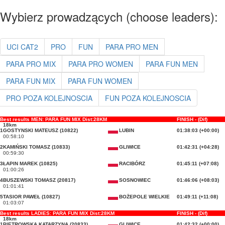
Wybierz prowadzących (choose leaders):
UCI CAT2
PRO
FUN
PARA PRO MEN
PARA PRO MIX
PARA PRO WOMEN
PARA FUN MEN
PARA FUN MIX
PARA FUN WOMEN
PRO POZA KOLEJNOSCIA
FUN POZA KOLEJNOSCIA
Best results MEN: PARA FUN MIX Dist:28KM
FINISH - (Dif)
18km
1
GOSTYNSKI MATEUSZ (10822)
LUBIN
01:38:03 (+00:00)
00:58:10
2
KAMIŃSKI TOMASZ (10833)
GLIWICE
01:42:31 (+04:28)
00:59:30
3
ŁAPIN MAREK (10825)
RACIBÓRZ
01:45:11 (+07:08)
01:00:26
4
BUSZEWSKI TOMASZ (20817)
SOSNOWIEC
01:46:06 (+08:03)
01:01:41
5
TASIOR PAWEŁ (10827)
BOŻEPOLE WIELKIE
01:49:11 (+11:08)
01:03:07
Best results LADIES: PARA FUN MIX Dist:28KM
FINISH - (Dif)
18km
1
PIETROWSKA KATARZYNA (20833)
GLIWICE
01:42:32 (+00:00)