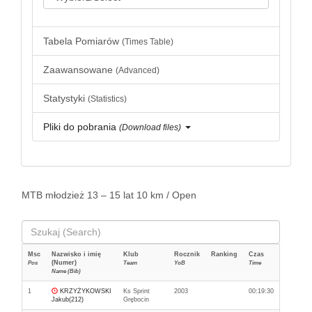
Tabela Pomiarów
(Times Table)
Zaawansowane
(Advanced)
Statystyki
(Statistics)
Pliki do pobrania
(Download files)
MTB młodzież 13 – 15 lat 10 km / Open
Msc
Nazwisko i imię
Klub
Rocznik
Ranking
Czas
(Numer)
Pos
Team
YoB
Time
Name (Bib)
1
KRZYŻYKOWSKI
Ks Sprint
2003
00:19:30
Jakub(212)
Grębocin