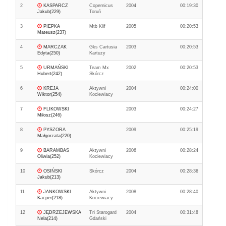
2
KASPARCZ
Copernicus
2004
00:19:30
Jakub(229)
Toruń
3
PIEPKA
Mtb Klif
2005
00:20:53
Mateusz(237)
4
MARCZAK
Gks Cartusia
2003
00:20:53
Edyta(250)
Kartuzy
5
URMAŃSKI
Team Mx
2002
00:20:53
Hubert(242)
Skórcz
6
KREJA
Aktywni
2004
00:24:00
Wiktor(254)
Kociewiacy
7
FLIKOWSKI
2003
00:24:27
Miłosz(246)
8
PYSZORA
2009
00:25:19
Małgorzata(220)
9
BARAMBAS
Aktywni
2006
00:28:24
Oliwia(252)
Kociewiacy
10
OSIŃSKI
Skórcz
2004
00:28:36
Jakub(213)
11
JANKOWSKI
Aktywni
2008
00:28:40
Kacper(218)
Kociewiacy
12
JĘDRZEJEWSKA
Tri Starogard
2004
00:31:48
Nela(214)
Gdański