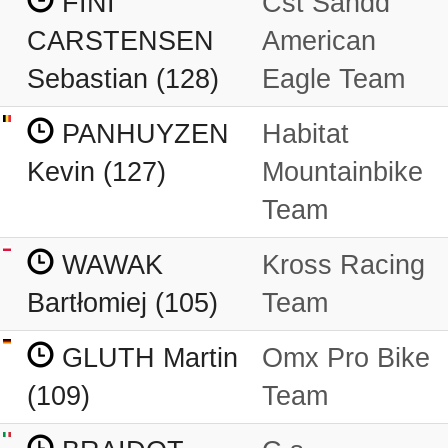
FINI
Cst Sandd
CARSTENSEN
American
Sebastian (128)
Eagle Team
PANHUYZEN
Habitat
Kevin (127)
Mountainbike
Team
WAWAK
Kross Racing
Bartłomiej (105)
Team
GLUTH Martin
Omx Pro Bike
(109)
Team