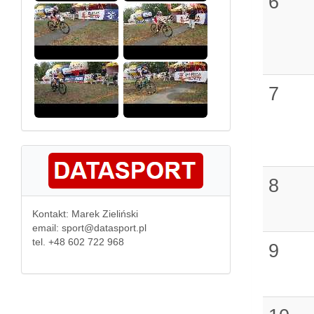
6
7
8
Kontakt: Marek Zieliński
email: sport@datasport.pl
tel. +48 602 722 968
9