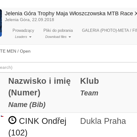
Jelenia Góra Trophy Maja Włoszczowska MTB Race
Jelenia Góra, 22.09.2018
Prowadzący
Pliki do pobrania
GALERIA (PHOTO)-META / FI
Leaders
Download files
ITE MEN / Open
Nazwisko i imię
Klub
(Numer)
Team
Name (Bib)
CINK Ondřej
Dukla Praha
(102)