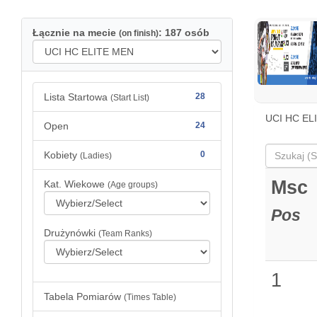
Łącznie na mecie
: 187 osób
(on finish)
Lista Startowa
28
(Start List)
UCI HC EL
Open
24
Kobiety
0
(Ladies)
Msc
Kat. Wiekowe
(Age groups)
Pos
Drużynówki
(Team Ranks)
1
Tabela Pomiarów
(Times Table)