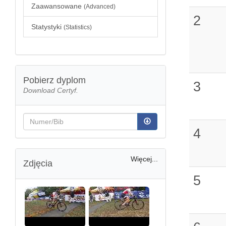
Zaawansowane
(Advanced)
2
Statystyki
(Statistics)
Pobierz dyplom
3
Download Certyf.
4
Więcej...
Zdjęcia
5