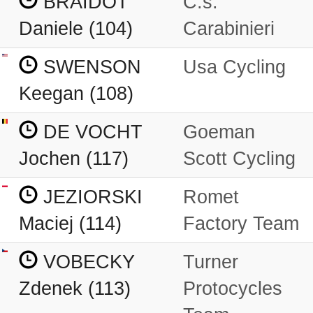
BRAIDOT
C.s.
Daniele (104)
Carabinieri
SWENSON
Usa Cycling
Keegan (108)
DE VOCHT
Goeman
Jochen (117)
Scott Cycling
JEZIORSKI
Romet
Maciej (114)
Factory Team
VOBECKY
Turner
Zdenek (113)
Protocycles