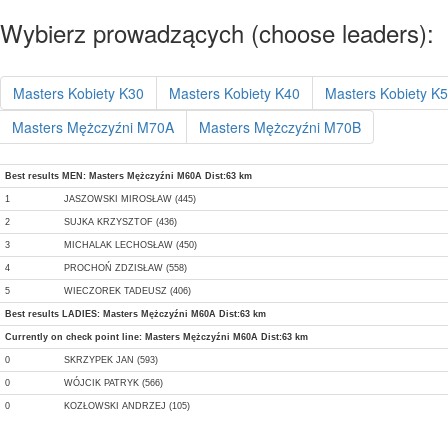
Wybierz prowadzących (choose leaders):
Masters Kobiety K30
Masters Kobiety K40
Masters Kobiety K
Masters Mężczyźni M70A
Masters Mężczyźni M70B
Best results MEN: Masters Mężczyźni M60A Dist:63 km
1
JASZOWSKI MIROSŁAW (445)
2
SUJKA KRZYSZTOF (436)
3
MICHALAK LECHOSŁAW (450)
4
PROCHOŃ ZDZISŁAW (558)
5
WIECZOREK TADEUSZ (406)
Best results LADIES: Masters Mężczyźni M60A Dist:63 km
Currently on check point line: Masters Mężczyźni M60A Dist:63 km
0
SKRZYPEK JAN (593)
0
WÓJCIK PATRYK (566)
0
KOZŁOWSKI ANDRZEJ (105)