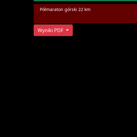
Półmaraton górski 22 km
Wyniki PDF