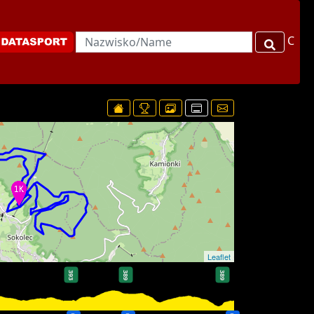
C
Leaflet
393
389
389