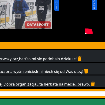
6.5 km
0 km
erwszy raz,barfzo mi sie podobalo.dziekuje!
naczona wyśmienicie.Inni niech się od Was uczą!
piej.Dobra organizacja.I ta herbata na mecie...brawo.