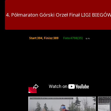
4. Półmaraton Górski Orzeł Finał LIGI BI
Start:394, Finisz:389
Foto:4798(35)
SL:1%