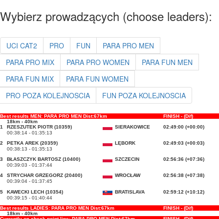
Wybierz prowadzących (choose leaders):
UCI CAT2
PRO
FUN
PARA PRO MEN
PARA PRO MIX
PARA PRO WOMEN
PARA FUN MEN
PARA FUN MIX
PARA FUN WOMEN
PRO POZA KOLEJNOSCIA
FUN POZA KOLEJNOSCIA
Best results MEN: PARA PRO MEN Dist:67km
FINISH - (Dif)
18km - 40km
1
RZESZUTEK PIOTR (10359)
SIERAKOWICE
02:49:00 (+00:00)
00:38:14 - 01:35:13
2
PETKA AREK (20359)
LĘBORK
02:49:03 (+00:03)
00:38:13 - 01:35:13
3
BŁASZCZYK BARTOSZ (10400)
SZCZECIN
02:56:36 (+07:36)
00:39:03 - 01:37:44
4
STRYCHAR GRZEGORZ (20400)
WROCŁAW
02:56:38 (+07:38)
00:39:04 - 01:37:45
5
KAWECKI LECH (10354)
BRATISLAVA
02:59:12 (+10:12)
00:39:15 - 01:40:44
Best results LADIES: PARA PRO MEN Dist:67km
FINISH - (Dif)
18km - 40km
Currently on check point line: PARA PRO MEN Dist:67km
FINISH - (Dif)