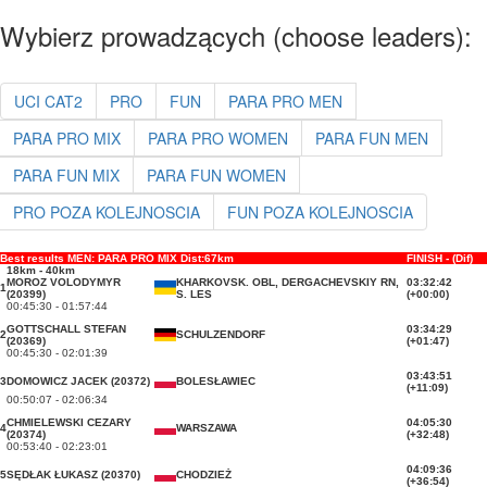
Wybierz prowadzących (choose leaders):
UCI CAT2
PRO
FUN
PARA PRO MEN
PARA PRO MIX
PARA PRO WOMEN
PARA FUN MEN
PARA FUN MIX
PARA FUN WOMEN
PRO POZA KOLEJNOSCIA
FUN POZA KOLEJNOSCIA
Best results MEN: PARA PRO MIX Dist:67km
FINISH - (Dif)
18km - 40km
MOROZ VOLODYMYR
KHARKOVSK. OBL, DERGACHEVSKIY RN,
03:32:42
1
(20399)
S. LES
(+00:00)
00:45:30 - 01:57:44
GOTTSCHALL STEFAN
03:34:29
2
SCHULZENDORF
(20369)
(+01:47)
00:45:30 - 02:01:39
03:43:51
3
DOMOWICZ JACEK (20372)
BOLESŁAWIEC
(+11:09)
00:50:07 - 02:06:34
CHMIELEWSKI CEZARY
04:05:30
4
WARSZAWA
(20374)
(+32:48)
00:53:40 - 02:23:01
04:09:36
5
SĘDŁAK ŁUKASZ (20370)
CHODZIEŻ
(+36:54)