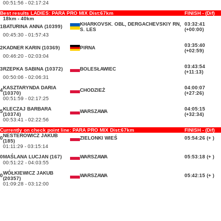
00:51:56 - 02:17:24
Best results LADIES: PARA PRO MIX Dist:67km
FINISH - (Dif)
18km - 40km
KHARKOVSK. OBL, DERGACHEVSKIY RN,
03:32:41
1
BATURINA ANNA (10399)
S. LES
(+00:00)
00:45:30 - 01:57:43
03:35:40
2
KADNER KARIN (10369)
PIRNA
(+02:59)
00:46:20 - 02:03:04
03:43:54
3
RZEPKA SABINA (10372)
BOLESŁAWIEC
(+11:13)
00:50:06 - 02:06:31
KASZTARYNDA DARIA
04:00:07
4
CHODZIEŻ
(10370)
(+27:26)
00:51:59 - 02:17:25
KLECZAJ BARBARA
04:05:15
5
WARSZAWA
(10374)
(+32:34)
00:53:41 - 02:22:56
Currently on check point line: PARA PRO MIX Dist:67km
FINISH - (Dif)
NESTEROWICZ JAKUB
0
ZIELONKI WIEŚ
05:54:26 (+ )
(185)
01:11:29 - 03:15:14
0
MAŚLANA LUCJAN (167)
WARSZAWA
05:53:18 (+ )
00:51:22 - 04:03:55
WÓŁKIEWICZ JAKUB
0
WARSZAWA
05:42:15 (+ )
(20357)
01:09:28 - 03:12:00