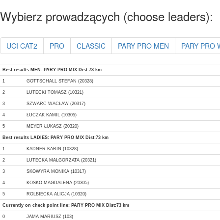
Wybierz prowadzących (choose leaders):
UCI CAT2
PRO
CLASSIC
PARY PRO MEN
PARY PRO
Best results MEN: PARY PRO MIX Dist:73 km
1
GOTTSCHALL STEFAN (20328)
2
LUTECKI TOMASZ (10321)
3
SZWARC WACŁAW (20317)
4
ŁUCZAK KAMIL (10305)
5
MEYER ŁUKASZ (20320)
Best results LADIES: PARY PRO MIX Dist:73 km
1
KADNER KARIN (10328)
2
LUTECKA MAŁGORZATA (20321)
3
SKOWYRA MONIKA (10317)
4
KOSKO MAGDALENA (20305)
5
ROLBIECKA ALICJA (10320)
Currently on check point line: PARY PRO MIX Dist:73 km
0
JAMA MARIUSZ (103)