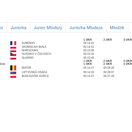
or
Juniorka
Junior Młodszy
Juniorka Młodsza
Młodzik
1 OKR
2 OKR
3 OKR
AUBENAS
00:14:41
SKOMIELNA BIAŁA
00:14:51
WARSZAWA
00:15:06
HLINSKO V ČECHÁCH
00:15:43
SŁAWNO
00:15:49
1 OKR
2 OKR
3 OKR
Dist:
1 OKR
2 OKR
3 OKR
MATER
00:14:27
00:28:29
LIPTOVSKÁ OSADA
00:14:20
00:28:07
BOGUSZÓW GORCE
00:13:47
00:27:28