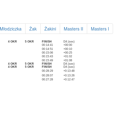
Młodziczka
Żak
Żakini
Masters II
Masters I
4 OKR
5 OKR
FINISH
Dif.(sex)
00:14:41
+00:00
00:14:51
+00:10
00:15:06
+00:25
00:15:43
+01:02
00:15:49
+01:08
4 OKR
5 OKR
FINISH
Dif.(sex)
4 OKR
5 OKR
FINISH
Dif.(sex)
00:28:29
+0:13:48
00:28:07
+0:13:26
00:27:28
+0:12:47