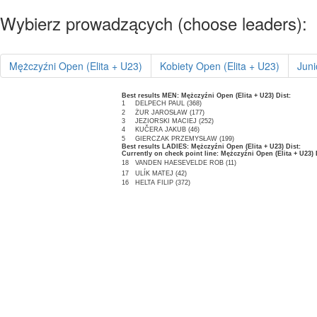
Wybierz prowadzących (choose leaders):
Mężczyźni Open (Elita + U23)
Kobiety Open (Elita + U23)
Juni
Best results MEN: Mężczyźni Open (Elita + U23) Dist:
1
DELPECH PAUL (368)
2
ŻUR JAROSŁAW (177)
3
JEZIORSKI MACIEJ (252)
4
KUČERA JAKUB (46)
5
GIERCZAK PRZEMYSŁAW (199)
Best results LADIES: Mężczyźni Open (Elita + U23) Dist:
Currently on check point line: Mężczyźni Open (Elita + U23) 
18
VANDEN HAESEVELDE ROB (11)
17
ULÍK MATEJ (42)
16
HELTA FILIP (372)