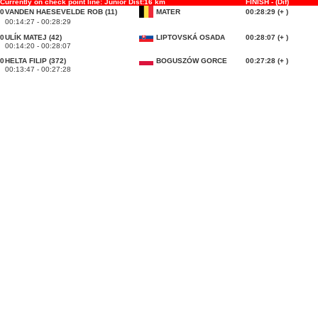
Currently on check point line: Junior Dist:16 km
FINISH - (Dif)
0
VANDEN HAESEVELDE ROB (11)
MATER
00:28:29 (+ )
00:14:27 - 00:28:29
0
ULÍK MATEJ (42)
LIPTOVSKÁ OSADA
00:28:07 (+ )
00:14:20 - 00:28:07
0
HELTA FILIP (372)
BOGUSZÓW GORCE
00:27:28 (+ )
00:13:47 - 00:27:28