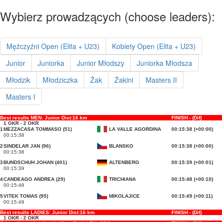
Wybierz prowadzących (choose leaders):
Mężczyźni Open (Elita + U23)
Kobiety Open (Elita + U23)
Junior
Juniorka
Junior Młodszy
Juniorka Młodsza
Młodzik
Młodziczka
Żak
Żakini
Masters II
Masters I
Best results MEN: Junior Dist:16 km
FINISH - (Dif)
1 OKR - 2 OKR
1
MEZZACASA TOMMASO (51)
LA VALLE AGORDINA
00:15:38 (+00:00)
00:15:38
2
SINDELAR JAN (96)
BLANSKO
00:15:38 (+00:00)
00:15:38
3
BUNDSCHUH JOHAN (401)
ALTENBERG
00:15:39 (+00:01)
00:15:39
4
CANDEAGO ANDREA (29)
TRICHIANA
00:15:48 (+00:10)
00:15:48
5
VITEK TOMAS (95)
MIKOLAJICE
00:15:49 (+00:11)
00:15:49
Best results LADIES: Junior Dist:16 km
FINISH - (Dif)
1 OKR - 2 OKR