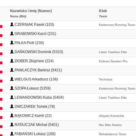
Nazwisko i imię (Numer)
Klub
Name (Bib)
Team
CZERNIAK Paweł (103)
Karkonosz Running Team
GRABOWSKI Karol (231)
PAŁKA Piotr (230)
DAŃKOWSKI Dominik (5323)
Litwin Triathlon Elite
ZIOBER Zbigniew (224)
Exteam Spartan Pro
PAWLACZYK Bartosz (5421)
WIELGUS Arkadiusz (136)
Technisat
SZOPA Łukasz (5359)
Karkonosz Running Team
LEWANDOWSKI Kuba (5404)
Litwin Triathlon Elite
OWCZAREK Tomek (79)
BĄKOWICZ Kamil (22)
Aktywni Kamieńsk
RATAJCZAK Michał (5401)
Rsc Bike Rawicz
FABIAŃSKI Łukasz (168)
Rehabalance Team