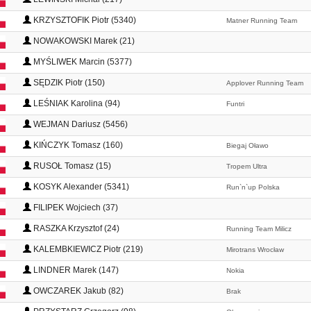
KRZYSZTOFIK Piotr (5340)
Matner Running Team
NOWAKOWSKI Marek (21)
MYŚLIWEK Marcin (5377)
SĘDZIK Piotr (150)
Applover Running Team
LEŚNIAK Karolina (94)
Funtri
WEJMAN Dariusz (5456)
KIŃCZYK Tomasz (160)
Biegaj Oławo
RUSOŁ Tomasz (15)
Tropem Ultra
KOSYK Alexander (5341)
Run`n`up Polska
FILIPEK Wojciech (37)
RASZKA Krzysztof (24)
Running Team Milicz
KALEMBKIEWICZ Piotr (219)
Mirotrans Wrocław
LINDNER Marek (147)
Nokia
OWCZAREK Jakub (82)
Brak