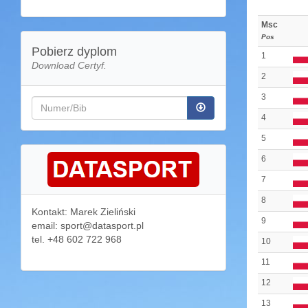
Msc
Pos
Pobierz dyplom
1
Download Certyf.
2
3
4
5
6
7
8
Kontakt: Marek Zieliński
9
email: sport@datasport.pl
tel. +48 602 722 968
10
11
12
13