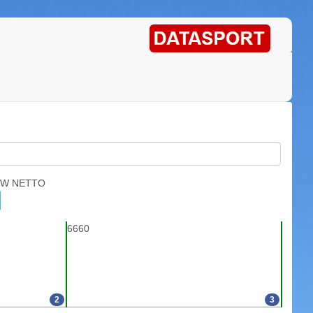
OW NETTO
6660
2
3