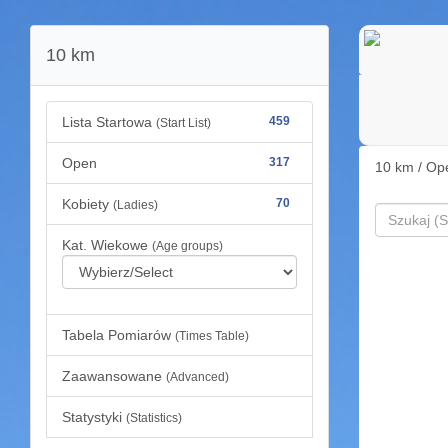
10 km
Lista Startowa
459
(Start List)
Open
317
10 km / Op
Kobiety
70
(Ladies)
Kat. Wiekowe
(Age groups)
Tabela Pomiarów
(Times Table)
Zaawansowane
(Advanced)
Statystyki
(Statistics)