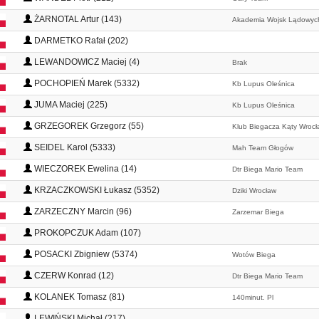
ŻARNOTAL Artur (143)
Akademia Wojsk Lądowyc
DARMETKO Rafał (202)
LEWANDOWICZ Maciej (4)
Brak
POCHOPIEŃ Marek (5332)
Kb Lupus Oleśnica
JUMA Maciej (225)
Kb Lupus Oleśnica
GRZEGOREK Grzegorz (55)
Klub Biegacza Kąty Wrocł
SEIDEL Karol (5333)
Mah Team Głogów
WIECZOREK Ewelina (14)
Dtr Biega Mario Team
KRZACZKOWSKI Łukasz (5352)
Dziki Wrocław
ZARZECZNY Marcin (96)
Zarzemar Biega
PROKOPCZUK Adam (107)
POSACKI Zbigniew (5374)
Wotów Biega
CZERW Konrad (12)
Dtr Biega Mario Team
KOLANEK Tomasz (81)
140minut. Pl
LEWIŃSKI Michał (217)