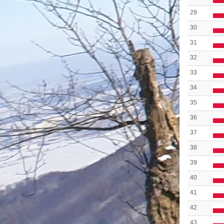
29
30
31
32
33
34
35
36
37
38
39
40
41
42
43