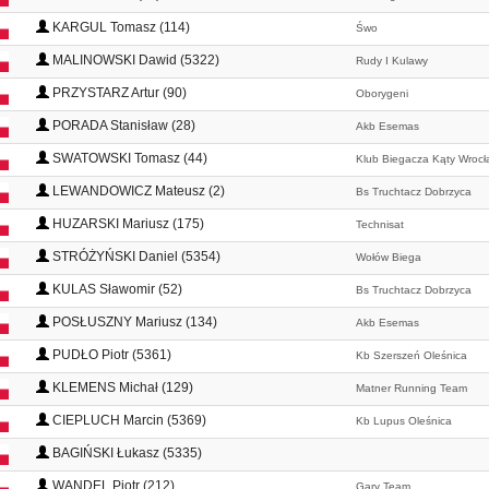
KARGUL Tomasz (114)
Śwo
MALINOWSKI Dawid (5322)
Rudy I Kulawy
PRZYSTARZ Artur (90)
Oborygeni
PORADA Stanisław (28)
Akb Esemas
SWATOWSKI Tomasz (44)
Klub Biegacza Kąty Wrocł
LEWANDOWICZ Mateusz (2)
Bs Truchtacz Dobrzyca
HUZARSKI Mariusz (175)
Technisat
STRÓŻYŃSKI Daniel (5354)
Wołów Biega
KULAS Sławomir (52)
Bs Truchtacz Dobrzyca
POSŁUSZNY Mariusz (134)
Akb Esemas
PUDŁO Piotr (5361)
Kb Szerszeń Oleśnica
KLEMENS Michał (129)
Matner Running Team
CIEPLUCH Marcin (5369)
Kb Lupus Oleśnica
BAGIŃSKI Łukasz (5335)
WANDEL Piotr (212)
Gary Team