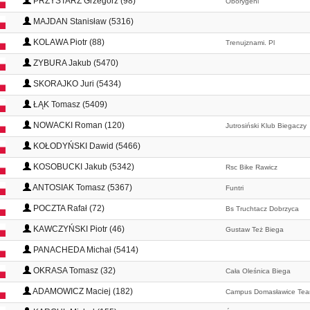
PRZYSTARZ Grzegorz (98)
Oborygeni
MAJDAN Stanisław (5316)
KOLAWA Piotr (88)
Trenujznami. Pl
ZYBURA Jakub (5470)
SKORAJKO Juri (5434)
ŁĄK Tomasz (5409)
NOWACKI Roman (120)
Jutrosiński Klub Biegaczy
KOŁODYŃSKI Dawid (5466)
KOSOBUCKI Jakub (5342)
Rsc Bike Rawicz
ANTOSIAK Tomasz (5367)
Funtri
POCZTA Rafał (72)
Bs Truchtacz Dobrzyca
KAWCZYŃSKI Piotr (46)
Gustaw Też Biega
PANACHEDA Michał (5414)
OKRASA Tomasz (32)
Cała Oleśnica Biega
ADAMOWICZ Maciej (182)
Campus Domasławice Te