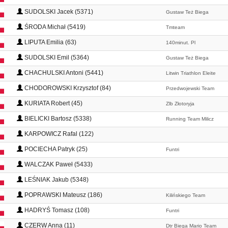
SUDOLSKI Jacek (5371)
Gustaw Też Biega
ŚRODA Michał (5419)
Tmteam
LIPUTA Emilia (63)
140minut. Pl
SUDOLSKI Emil (5364)
Gustaw Też Biega
CHACHULSKI Antoni (5441)
Litwin Triathlon Eleite
CHODOROWSKI Krzysztof (84)
Przedwojewski Team
KURIATA Robert (45)
Zlb Złotoryja
BIELICKI Bartosz (5338)
Running Team Milicz
KARPOWICZ Rafal (122)
POCIECHA Patryk (25)
Funtri
WALCZAK Paweł (5433)
LEŚNIAK Jakub (5348)
POPRAWSKI Mateusz (186)
Kilińskiego Team
HADRYŚ Tomasz (108)
Funtri
CZERW Anna (11)
Dtr Biega Mario Team