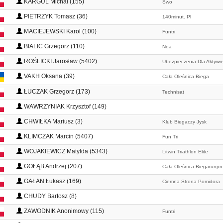
KARGUL Michał (155)
Śwo
PIETRZYK Tomasz (36)
140minut. Pl
MACIEJEWSKI Karol (100)
Funtri
BIALIC Grzegorz (110)
Noa
ROŚLICKI Jarosław (5402)
Ubezpieczenia Dla Aktywn
VAKH Oksana (39)
Cała Oleśnica Biega
ŁUCZAK Grzegorz (173)
Technisat
WAWRZYNIAK Krzysztof (149)
CHWIŁKA Mariusz (3)
Klub Biegaczy Jysk
KLIMCZAK Marcin (5407)
Fun Tri
WOJAKIEWICZ Matylda (5343)
Litwin Triathlon Elite
GOŁĄB Andrzej (207)
Cała Oleśnica Biegarunpr
GAŁAN Łukasz (169)
Ciemna Strona Pomidora
CHUDY Bartosz (8)
ZAWODNIK Anonimowy (115)
Funtri