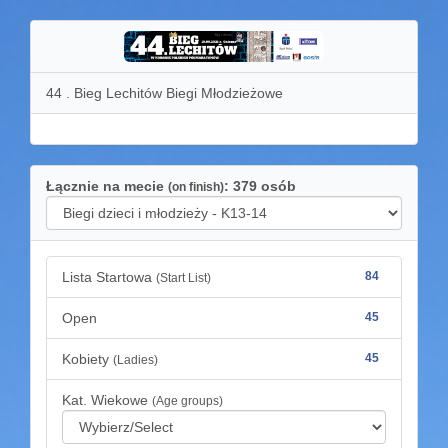
44 . Bieg Lechitów Biegi Młodzieżowe
Łącznie na mecie
: 379 osób
(on finish)
Lista Startowa
84
(Start List)
Open
45
Kobiety
45
(Ladies)
Kat. Wiekowe
(Age groups)