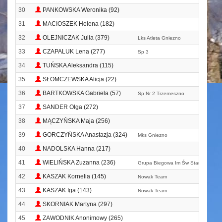
30
PANKOWSKA Weronika (92)
31
MACIOSZEK Helena (182)
32
OLEJNICZAK Julia (379)
Lks Atleta Gniezno
33
CZAPALUK Lena (277)
Sp 3
34
TUŃSKA Aleksandra (115)
35
SŁOMCZEWSKA Alicja (22)
36
BARTKOWSKA Gabriela (57)
Sp Nr 2 Trzemeszno
37
SANDER Olga (272)
38
MĄCZYŃSKA Maja (256)
39
GORCZYŃSKA Anastazja (324)
Mks Gniezno
40
NADOLSKA Hanna (217)
41
WIELIŃSKA Zuzanna (236)
Grupa Biegowa Im Św Stanisława Ko
42
KASZAK Kornelia (145)
Nowak Team
43
KASZAK Iga (143)
Nowak Team
44
SKORNIAK Martyna (297)
45
ZAWODNIK Anonimowy (265)