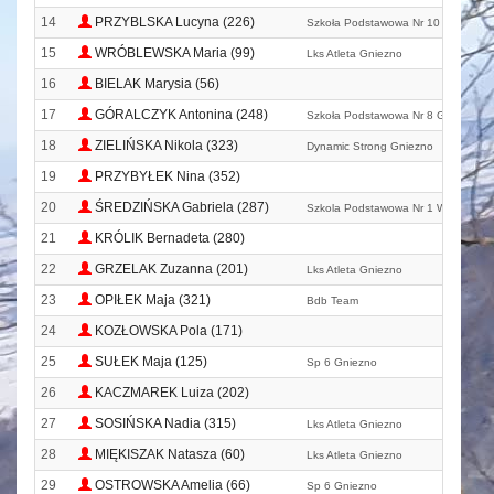
14
PRZYBLSKA Lucyna (226)
Szkoła Podstawowa Nr 10
15
WRÓBLEWSKA Maria (99)
Lks Atleta Gniezno
16
BIELAK Marysia (56)
17
GÓRALCZYK Antonina (248)
Szkoła Podstawowa Nr 8 Gniezno
18
ZIELIŃSKA Nikola (323)
Dynamic Strong Gniezno
19
PRZYBYŁEK Nina (352)
20
ŚREDZIŃSKA Gabriela (287)
Szkola Podstawowa Nr 1 Witkowo
21
KRÓLIK Bernadeta (280)
22
GRZELAK Zuzanna (201)
Lks Atleta Gniezno
23
OPIŁEK Maja (321)
Bdb Team
24
KOZŁOWSKA Pola (171)
25
SUŁEK Maja (125)
Sp 6 Gniezno
26
KACZMAREK Luiza (202)
27
SOSIŃSKA Nadia (315)
Lks Atleta Gniezno
28
MIĘKISZAK Natasza (60)
Lks Atleta Gniezno
29
OSTROWSKA Amelia (66)
Sp 6 Gniezno