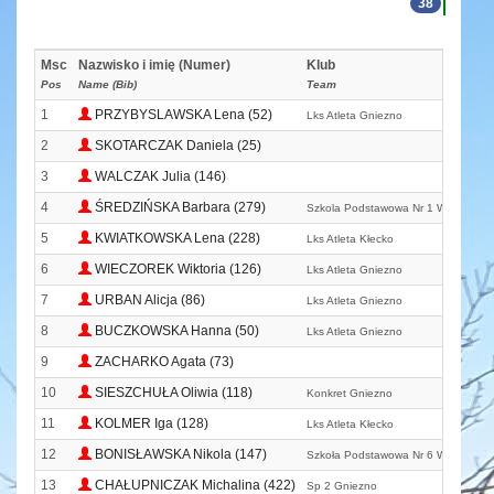
38
Msc
Nazwisko i imię (Numer)
Klub
Pos
Name (Bib)
Team
1
PRZYBYSLAWSKA Lena (52)
Lks Atleta Gniezno
2
SKOTARCZAK Daniela (25)
3
WALCZAK Julia (146)
4
ŚREDZIŃSKA Barbara (279)
Szkola Podstawowa Nr 1 Witkowo
5
KWIATKOWSKA Lena (228)
Lks Atleta Kłecko
6
WIECZOREK Wiktoria (126)
Lks Atleta Gniezno
7
URBAN Alicja (86)
Lks Atleta Gniezno
8
BUCZKOWSKA Hanna (50)
Lks Atleta Gniezno
9
ZACHARKO Agata (73)
10
SIESZCHUŁA Oliwia (118)
Konkret Gniezno
11
KOLMER Iga (128)
Lks Atleta Kłecko
12
BONISŁAWSKA Nikola (147)
Szkoła Podstawowa Nr 6 W Gnieźni
13
CHAŁUPNICZAK Michalina (422)
Sp 2 Gniezno