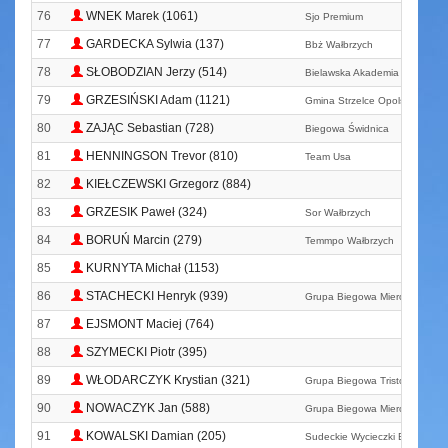
76
WNEK Marek (1061)
Sjo Premium
77
GARDECKA Sylwia (137)
Bbż Wałbrzych
78
SŁOBODZIAN Jerzy (514)
Bielawska Akademia Biegania
79
GRZESIŃSKI Adam (1121)
Gmina Strzelce Opolskie
80
ZAJĄC Sebastian (728)
Biegowa Świdnica
81
HENNINGSON Trevor (810)
Team Usa
82
KIEŁCZEWSKI Grzegorz (884)
83
GRZESIK Paweł (324)
Sor Wałbrzych
84
BORUŃ Marcin (279)
Temmpo Wałbrzych
85
KURNYTA Michał (1153)
86
STACHECKI Henryk (939)
Grupa Biegowa Mieroszów
87
EJSMONT Maciej (764)
88
SZYMECKI Piotr (395)
89
WŁODARCZYK Krystian (321)
Grupa Biegowa Tristone Wałbr
90
NOWACZYK Jan (588)
Grupa Biegowa Mieroszów
91
KOWALSKI Damian (205)
Sudeckie Wycieczki Biegowe