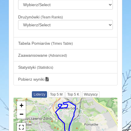
Drużynówki
(Team Ranks)
Tabela Pomiarów
(Times Table)
Zaawansowane
(Advanced)
Statystyki
(Statistics)
Pobierz wyniki
Liderzy
Top 5 M
Top 5 K
Wszyscy
+
−