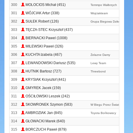
300
MOLOCIOS Michał (451)
Temmpo Wałbrzych
301
WÓJCIAK Artur (338)
Wojciakteam
302
SUŁEK Robert (126)
Grupa Biegowa Dzikowiec
303
TĘCZA-STEC Krzysztof (437)
304
BIERNACKI Pawel (1008)
305
MILEWSKI Paweł (326)
306
KUCHTA Izabela (467)
Żelazne Damy
307
LEWANDOWSKI Dariusz (535)
Lewy Team
308
HUTNIK Bartosz (727)
Threebond
309
KRYSIAK Krzysztof (441)
310
GMYREK Jacek (159)
311
OŚCIŁOWSKI Leszek (242)
312
SKOWRONEK Szymon (583)
W Biegu Przez Świat
313
AMBROZIAK Jan (845)
Toyota Bońkowscy
314
GŁOWACKI Marek (640)
315
BORCZUCH Paweł (879)