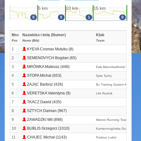
5 km
10 km
15 km
0
0
1
0
Msc
Nazwisko i imię (Numer)
Klub
Pos
Name (Bib)
Team
1
KYEVA Cosmas Mutuku (8)
2
SEMENOVYCH Bogdan (65)
3
MRÓWKA Mateusz (446)
Kwk Marcelradlinioki W Biegu
4
STOPA Michał (653)
Spla Tychy
5
ZAJĄC Bartosz (428)
Bz Training System Krakowska
6
VERETSKA Valentyna (9)
Lkb Rudnik
7
TKACZ Dawid (435)
8
SZTYCH Damian (967)
9
ZAWADZKI Wit (898)
Matner Running Team
10
BUBLIS Grzegorz (1010)
Kamiennogórska Grupa Biego
11
CHAJEC Michał (1143)
Parkrun Lubin