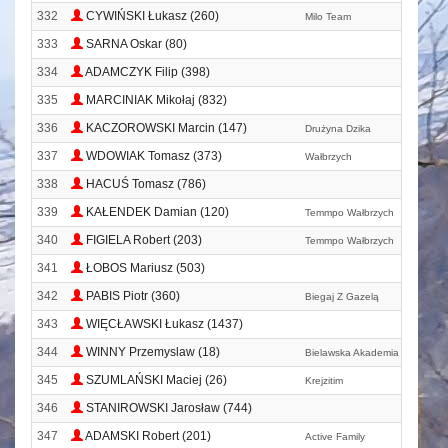
332
CYWIŃSKI Łukasz (260)
Milo Team
333
SARNA Oskar (80)
334
ADAMCZYK Filip (398)
335
MARCINIAK Mikołaj (832)
336
KACZOROWSKI Marcin (147)
Drużyna Dzika
337
WDOWIAK Tomasz (373)
Wałbrzych
338
HACUŚ Tomasz (786)
339
KAŁENDEK Damian (120)
Temmpo Wałbrzych
340
FIGIELA Robert (203)
Temmpo Wałbrzych
341
ŁOBOS Mariusz (503)
342
PABIS Piotr (360)
Biegaj Z Gazelą
343
WIĘCŁAWSKI Łukasz (1437)
344
WINNY Przemyslaw (18)
Bielawska Akademia Biegania
345
SZUMLAŃSKI Maciej (26)
Krejzitim
346
STANIROWSKI Jarosław (744)
347
ADAMSKI Robert (201)
Active Family