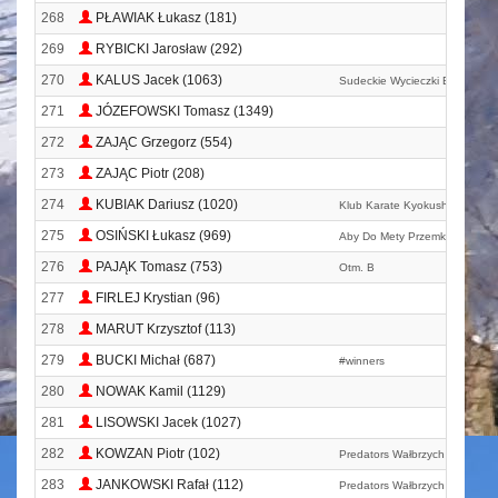
268
PŁAWIAK Łukasz (181)
269
RYBICKI Jarosław (292)
270
KALUS Jacek (1063)
Sudeckie Wycieczki Biegowe
271
JÓZEFOWSKI Tomasz (1349)
272
ZAJĄC Grzegorz (554)
273
ZAJĄC Piotr (208)
274
KUBIAK Dariusz (1020)
Klub Karate Kyokushin Legnic
275
OSIŃSKI Łukasz (969)
Aby Do Mety Przemków
276
PAJĄK Tomasz (753)
Otm. B
277
FIRLEJ Krystian (96)
278
MARUT Krzysztof (113)
279
BUCKI Michał (687)
#winners
280
NOWAK Kamil (1129)
281
LISOWSKI Jacek (1027)
282
KOWZAN Piotr (102)
Predators Wałbrzych
283
JANKOWSKI Rafał (112)
Predators Wałbrzych