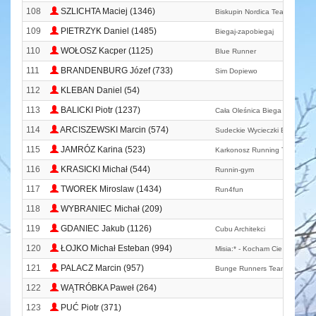
108
SZLICHTA Maciej (1346)
Biskupin Nordica Team
109
PIETRZYK Daniel (1485)
Biegaj-zapobiegaj
110
WOŁOSZ Kacper (1125)
Blue Runner
111
BRANDENBURG Józef (733)
Sim Dopiewo
112
KLEBAN Daniel (54)
113
BALICKI Piotr (1237)
Cała Oleśnica Biega
114
ARCISZEWSKI Marcin (574)
Sudeckie Wycieczki Biegowe
115
JAMRÓZ Karina (523)
Karkonosz Running Team
116
KRASICKI Michał (544)
Runnin-gym
117
TWOREK Miroslaw (1434)
Run4fun
118
WYBRANIEC Michał (209)
119
GDANIEC Jakub (1126)
Cubu Architekci
120
ŁOJKO Michał Esteban (994)
Misia:* - Kocham Cie Córeczko 
121
PALACZ Marcin (957)
Bunge Runners Team
122
WĄTRÓBKA Paweł (264)
123
PUĆ Piotr (371)