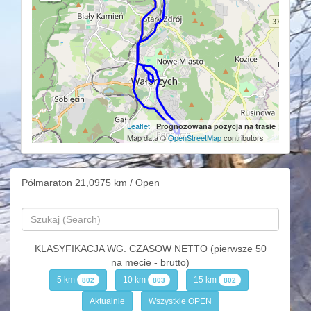
Leaflet
|
Prognozowana pozycja na trasie
Map data ©
OpenStreetMap
contributors
Półmaraton 21,0975 km / Open
KLASYFIKACJA WG. CZASOW NETTO (pierwsze 50
na mecie - brutto)
5 km
10 km
15 km
802
803
802
Aktualnie
Wszystkie OPEN