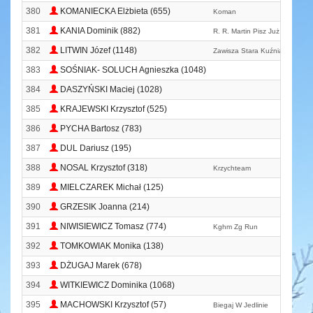
380
KOMANIECKA Elżbieta (655)
Koman
381
KANIA Dominik (882)
R. R. Martin Pisz Już Te Książk
382
LITWIN Józef (1148)
Zawisza Stara Kuźnia
383
SOŚNIAK- SOLUCH Agnieszka (1048)
384
DASZYŃSKI Maciej (1028)
385
KRAJEWSKI Krzysztof (525)
386
PYCHA Bartosz (783)
387
DUL Dariusz (195)
388
NOSAL Krzysztof (318)
Krzychteam
389
MIELCZAREK Michał (125)
390
GRZESIK Joanna (214)
391
NIWISIEWICZ Tomasz (774)
Kghm Zg Run
392
TOMKOWIAK Monika (138)
393
DŻUGAJ Marek (678)
394
WITKIEWICZ Dominika (1068)
395
MACHOWSKI Krzysztof (57)
Biegaj W Jedlinie