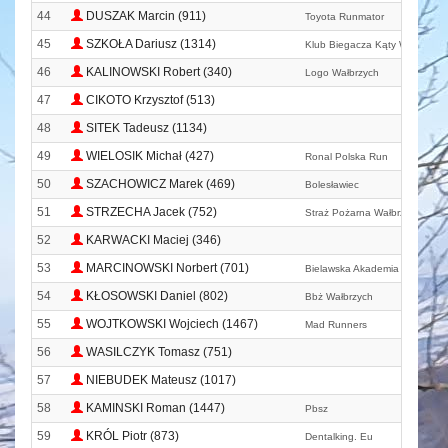
44
DUSZAK Marcin (911)
Toyota Runmator
45
SZKOŁA Dariusz (1314)
Klub Biegacza Kąty Wrocławsk
46
KALINOWSKI Robert (340)
Logo Wałbrzych
47
CIKOTO Krzysztof (513)
48
SITEK Tadeusz (1134)
49
WIELOSIK Michał (427)
Ronal Polska Run
50
SZACHOWICZ Marek (469)
Bolesławiec
51
STRZECHA Jacek (752)
Straż Pożarna Wałbrzych
52
KARWACKI Maciej (346)
53
MARCINOWSKI Norbert (701)
Bielawska Akademia Biegania
54
KŁOSOWSKI Daniel (802)
Bbż Wałbrzych
55
WOJTKOWSKI Wojciech (1467)
Mad Runners
56
WASILCZYK Tomasz (751)
57
NIEBUDEK Mateusz (1017)
58
KAMINSKI Roman (1447)
Pbsz
59
KRÓL Piotr (873)
Dentalking. Eu