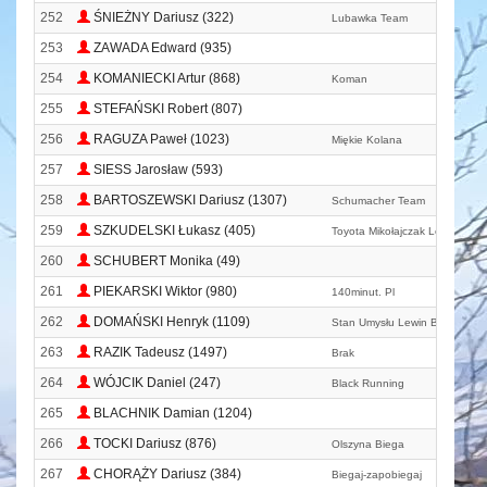
252
ŚNIEŻNY Dariusz (322)
Lubawka Team
253
ZAWADA Edward (935)
254
KOMANIECKI Artur (868)
Koman
255
STEFAŃSKI Robert (807)
256
RAGUZA Paweł (1023)
Miękie Kolana
257
SIESS Jarosław (593)
258
BARTOSZEWSKI Dariusz (1307)
Schumacher Team
259
SZKUDELSKI Łukasz (405)
Toyota Mikołajczak Leszno
260
SCHUBERT Monika (49)
261
PIEKARSKI Wiktor (980)
140minut. Pl
262
DOMAŃSKI Henryk (1109)
Stan Umysłu Lewin Biega
263
RAZIK Tadeusz (1497)
Brak
264
WÓJCIK Daniel (247)
Black Running
265
BLACHNIK Damian (1204)
266
TOCKI Dariusz (876)
Olszyna Biega
267
CHORĄŻY Dariusz (384)
Biegaj-zapobiegaj