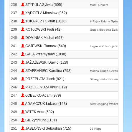
236
STYPUŁA Sylwia (605)
Mad Runners
237
KĄDZIELA Mirosław (952)
238
TOKARCZYK Piotr (1038)
# Rejak Udane Spływy Kajako
239
KOTŁOWSKI Piotr (42)
Grupa Biegowa Dzikowiec
240
DOMINIAK Michał (697)
241
GAJEWSKI Tomasz (540)
Legnica Pokonuje Przeszkody
242
GALA Przemysław (1030)
243
JAŻDŻEWSKI Dawid (128)
244
SZAFRANIEC Karolina (798)
Mocna Grupa Cezara
245
PRZEPŁATA Jarek (821)
Strzegomska Dwunastka
246
PRZEGENDZA Artur (819)
247
ŁOBEJKO Adam (979)
248
ADAMCZUK Łukasz (153)
Slow Jogging Wałbrzych
249
WITEK Artur (532)
250
GIL Zygmunt (1151)
251
JABŁOŃSKI Sebastian (715)
22 Kbpg