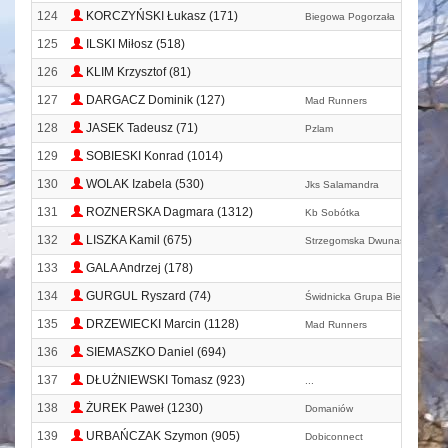
124
KORCZYŃSKI Łukasz (171)
Biegowa Pogorzała
125
ILSKI Miłosz (518)
126
KLIM Krzysztof (81)
127
DARGACZ Dominik (127)
Mad Runners
128
JASEK Tadeusz (71)
Pzlam
129
SOBIESKI Konrad (1014)
130
WOLAK Izabela (530)
Jks Salamandra
131
ROZNERSKA Dagmara (1312)
Kb Sobótka
132
LISZKA Kamil (675)
Strzegomska Dwunastka
133
GALA Andrzej (178)
134
GURGUL Ryszard (74)
Świdnicka Grupa Biegowa
135
DRZEWIECKI Marcin (1128)
Mad Runners
136
SIEMASZKO Daniel (694)
137
DŁUŻNIEWSKI Tomasz (923)
...
138
ŻUREK Paweł (1230)
Domaniów
139
URBAŃCZAK Szymon (905)
Dobiconnect