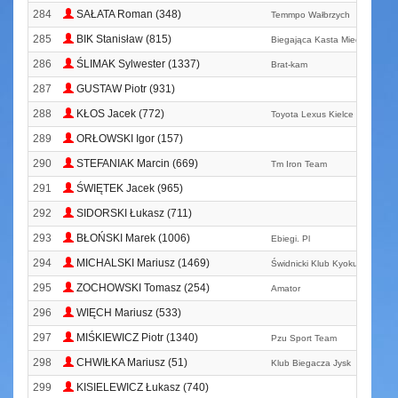
284
SAŁATA Roman (348)
Temmpo Wałbrzych
285
BIK Stanisław (815)
Biegająca Kasta Miedziowego 
286
ŚLIMAK Sylwester (1337)
Brat-kam
287
GUSTAW Piotr (931)
288
KŁOS Jacek (772)
Toyota Lexus Kielce
289
ORŁOWSKI Igor (157)
290
STEFANIAK Marcin (669)
Tm Iron Team
291
ŚWIĘTEK Jacek (965)
292
SIDORSKI Łukasz (711)
293
BŁOŃSKI Marek (1006)
Ebiegi. Pl
294
MICHALSKI Mariusz (1469)
Świdnicki Klub Kyokushinkai K
295
ZOCHOWSKI Tomasz (254)
Amator
296
WIĘCH Mariusz (533)
297
MIŚKIEWICZ Piotr (1340)
Pzu Sport Team
298
CHWIŁKA Mariusz (51)
Klub Biegacza Jysk
299
KISIELEWICZ Łukasz (740)