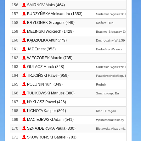
156
SMIRNOV Maks (464)
157
BUDZYŃSKA Aleksandra (1353)
Sudeckie Wycieczki Biegowe
158
BRYLONEK Grzegorz (449)
Maślice Run
159
MELINSKI Wojciech (1429)
Bractwo Biegaczy Zielona Gor
160
KĄDZIOŁKA Artur (779)
Dochodzimy W 1:59 :)
161
JAZ Ernest (953)
Endorfiny Wąsosz
162
WIECZOREK Marcin (735)
163
GULACZ Marek (848)
Sudeckie Wycieczki Biegowe
164
TRZCIŃSKI Paweł (959)
Paweltrzcinski@op. Pl
165
POLUNIN Yurii (349)
Rodnik
166
TULIKOWSKI Mariusz (380)
Smartgroup. Eu
167
NYKLASZ Paweł (426)
168
LICHOTA Kacper (801)
Klan Huragan
169
MACIEJEWSKI Adam (541)
#jaknieteraztokiedy
170
SZNAJDERSKA Paula (330)
Bielawska Akademia Biegania
171
SKOWROŃSKI Gabriel (703)