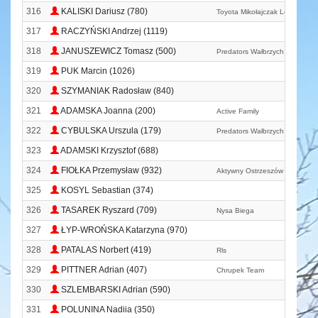
316
KALISKI Dariusz (780)
Toyota Mikołajczak Leszno
317
RACZYŃSKI Andrzej (1119)
318
JANUSZEWICZ Tomasz (500)
Predators Wałbrzych
319
PUK Marcin (1026)
320
SZYMANIAK Radosław (840)
321
ADAMSKA Joanna (200)
Active Family
322
CYBULSKA Urszula (179)
Predators Wałbrzych
323
ADAMSKI Krzysztof (688)
324
FIOŁKA Przemysław (932)
Aktywny Ostrzeszów
325
KOSYL Sebastian (374)
326
TASAREK Ryszard (709)
Nysa Biega
327
ŁYP-WROŃSKA Katarzyna (970)
328
PATALAS Norbert (419)
Rls
329
PITTNER Adrian (407)
Chrupek Team
330
SZLEMBARSKI Adrian (590)
331
POLUNINA Nadiia (350)