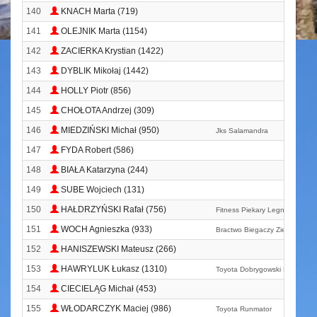
140
KNACH Marta (719)
141
OLEJNIK Marta (1154)
142
ZACIERKA Krystian (1422)
143
DYBLIK Mikołaj (1442)
144
HOLLY Piotr (856)
145
CHOŁOTA Andrzej (309)
146
MIEDZIŃSKI Michał (950)
Jks Salamandra
147
FYDA Robert (586)
148
BIAŁA Katarzyna (244)
149
SUBE Wojciech (131)
150
HAŁDRZYŃSKI Rafał (756)
Fitness Piekary Legnica
151
WOCH Agnieszka (933)
Bractwo Biegaczy Zielona Gór
152
HANISZEWSKI Mateusz (266)
153
HAWRYLUK Łukasz (1310)
Toyota Dobrygowski Lubin
154
CIECIELĄG Michał (453)
155
WŁODARCZYK Maciej (986)
Toyota Runmator