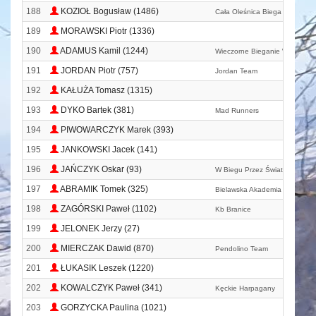
188
KOZIOŁ Bogusław (1486)
Cała Oleśnica Biega
189
MORAWSKI Piotr (1336)
190
ADAMUS Kamil (1244)
Wieczorne Bieganie W Opolu
191
JORDAN Piotr (757)
Jordan Team
192
KAŁUŻA Tomasz (1315)
193
DYKO Bartek (381)
Mad Runners
194
PIWOWARCZYK Marek (393)
195
JANKOWSKI Jacek (141)
196
JAŃCZYK Oskar (93)
W Biegu Przez Świat
197
ABRAMIK Tomek (325)
Bielawska Akademia Biegania
198
ZAGÓRSKI Paweł (1102)
Kb Branice
199
JELONEK Jerzy (27)
200
MIERCZAK Dawid (870)
Pendolino Team
201
ŁUKASIK Leszek (1220)
202
KOWALCZYK Paweł (341)
Kęckie Harpagany
203
GORZYCKA Paulina (1021)