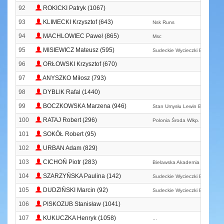
92
ROKICKI Patryk (1067)
93
KLIMECKI Krzysztof (643)
Nsk Runs
94
MACHLOWIEC Paweł (865)
Msc
95
MISIEWICZ Mateusz (595)
Sudeckie Wycieczki Biegowe
96
ORŁOWSKI Krzysztof (670)
97
ANYSZKO Miłosz (793)
98
DYBLIK Rafal (1440)
99
BOCZKOWSKA Marzena (946)
Stan Umysłu Lewin Biega
100
RATAJ Robert (296)
Polonia Środa Wlkp.
101
SOKÓŁ Robert (95)
102
URBAN Adam (829)
103
CICHOŃ Piotr (283)
Bielawska Akademia Biegania
104
SZARZYŃSKA Paulina (142)
Sudeckie Wycieczki Biegowe
105
DUDZIŃSKI Marcin (92)
Sudeckie Wycieczki Biegowe
106
PISKOZUB Stanisław (1041)
107
KUKUCZKA Henryk (1058)
...