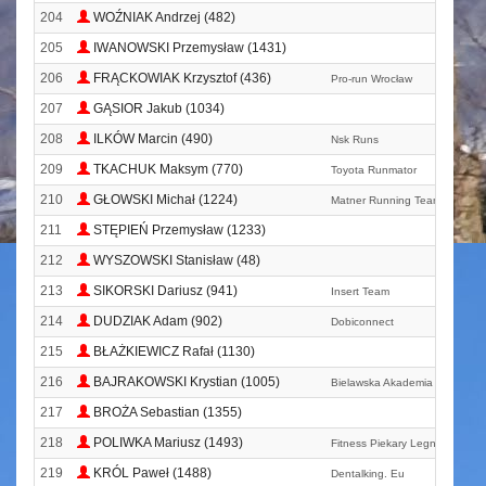
204
WOŹNIAK Andrzej (482)
205
IWANOWSKI Przemysław (1431)
206
FRĄCKOWIAK Krzysztof (436)
Pro-run Wrocław
207
GĄSIOR Jakub (1034)
208
ILKÓW Marcin (490)
Nsk Runs
209
TKACHUK Maksym (770)
Toyota Runmator
210
GŁOWSKI Michał (1224)
Matner Running Team
211
STĘPIEŃ Przemysław (1233)
212
WYSZOWSKI Stanisław (48)
213
SIKORSKI Dariusz (941)
Insert Team
214
DUDZIAK Adam (902)
Dobiconnect
215
BŁAŻKIEWICZ Rafał (1130)
216
BAJRAKOWSKI Krystian (1005)
Bielawska Akademia Biegania
217
BROŻA Sebastian (1355)
218
POLIWKA Mariusz (1493)
Fitness Piekary Legnica
219
KRÓL Paweł (1488)
Dentalking. Eu