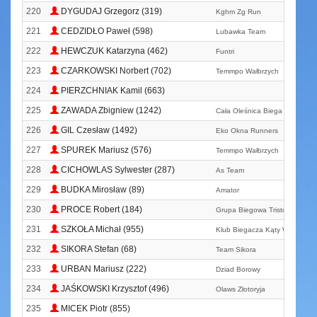
220
DYGUDAJ Grzegorz (319)
Kghm Zg Run
221
CEDZIDŁO Paweł (598)
Lubawka Team
222
HEWCZUK Katarzyna (462)
Funtri
223
CZARKOWSKI Norbert (702)
Temmpo Wałbrzych
224
PIERZCHNIAK Kamil (663)
225
ZAWADA Zbigniew (1242)
Cała Oleśnica Biega
226
GIL Czesław (1492)
Eko Okna Runners
227
SPUREK Mariusz (576)
Temmpo Wałbrzych
228
CICHOWLAS Sylwester (287)
As Team
229
BUDKA Mirosław (89)
Amator
230
PROCE Robert (184)
Grupa Biegowa Tristone Wałbr
231
SZKOŁA Michał (955)
Klub Biegacza Kąty Wrocławsk
232
SIKORA Stefan (68)
Team Sikora
233
URBAN Mariusz (222)
Dziad Borowy
234
JAŚKOWSKI Krzysztof (496)
Olaws Złotoryja
235
MICEK Piotr (855)