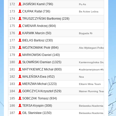
172
JASIŃSKI Kamil (796)
Pu As
173
CIUPAK Rafał (736)
Be Active Leśna
174
TRUSZCZYŃSKI Bartłomiej (228)
175
CWENAR Andrzej (904)
176
KARWIK Marcin (50)
Brygada Rr
177
BIELAS Bartosz (230)
178
WOJTKOWIAK Piotr (894)
Aks Wybiegani Polkowice
179
MARKOWSKI Daniel (140)
180
SŁOWIŃSKI Damian (1325)
Kamiennogórska Grupa Biego
181
MATYKIEWICZ Michał (800)
#zaliniametyteam #foxfonnaru
182
WALEŃSKA Ewa (452)
Noa
183
MIERZWA Michał (1223)
Elitarni Mma Team
184
GORCZYCA Krzysztof (529)
Matner Running Team
185
SOBCZAK Tomasz (934)
186
TERSA Kryspin (308)
Bielawska Akademia Biegania
187
GIL Stanisław (1150)
Bielawska Akademia Biegania