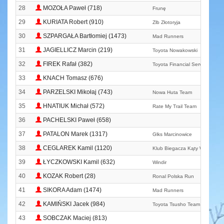
28
MOZOŁA Paweł (718)
Frunę
29
KURIATA Robert (910)
Zlb Złotoryja
30
SZPARGAŁA Bartłomiej (1473)
Mad Runners
31
JAGIELLICZ Marcin (219)
Toyota Nowakowski
32
FIREK Rafał (382)
Toyota Financial Services Run
33
KNACH Tomasz (676)
34
PARZELSKI Mikołaj (743)
Nowa Huta Team
35
HNATIUK Michał (572)
Rate My Trail Team
36
PACHELSKI Paweł (658)
37
PATALON Marek (1317)
Glks Marcinowice
38
CEGLAREK Kamil (1120)
Klub Biegacza Kąty Wrocławsk
39
ŁYCZKOWSKI Kamil (632)
Windir
40
KOZAK Robert (28)
Ronal Polska Run
41
SIKORA Adam (1474)
Mad Runners
42
KAMIŃSKI Jacek (984)
Toyota Tsusho Team
43
SOBCZAK Maciej (813)