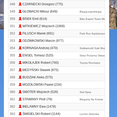
348
CZARNECKI Grzegorz (775)
349
GŁOWACKI Miłosz (649)
Biegaj-zapobiegaj
350
BISEK Emil (614)
Bike Expert Team Wałbrzych
351
WITKIEWICZ Wojciech (1069)
352
FILUSCH Marek (691)
Park Run Kędzierzyn-koźle
353
ODZIMKOWSKI Marcin (977)
354
KORNAGA Andrzej (470)
Solidarność Kwk Wujek
355
ENGEL Tomasz (520)
Straż Pożarna Oława
356
MIKOŁAJEK Robert (760)
Toyota Runmator
357
MEDYŃSKI Sławek (875)
358
BUDZIAK Aleks (575)
359
MOZOŁOWSKI Paweł (234)
360
SMOTER Wojciech (528)
Stal Nysa
361
STAWIANY Piotr (78)
Biegamy Na Koksie
362
BIELAWNY Ewa (1478)
363
ŚMIGIELSKI Robert (1144)
Lechici Zielonka