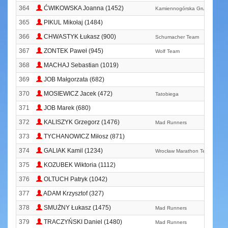
364
ĆWIKOWSKA Joanna (1452)
Kamiennogórska Grupa Biego
365
PIKUL Mikołaj (1484)
366
CHWASTYK Łukasz (900)
Schumacher Team
367
ZONTEK Paweł (945)
Wolf Team
368
MACHAJ Sebastian (1019)
369
JOB Małgorzata (682)
370
MOSIEWICZ Jacek (472)
Tatobiega
371
JOB Marek (680)
372
KALISZYK Grzegorz (1476)
Mad Runners
373
TYCHANOWICZ Miłosz (871)
374
GALIAK Kamil (1234)
Wrocław Marathon Team
375
KOZUBEK Wiktoria (1112)
376
OLTUCH Patryk (1042)
377
ADAM Krzysztof (327)
378
SMUŻNY Łukasz (1475)
Mad Runners
379
TRACZYŃSKI Daniel (1480)
Mad Runners