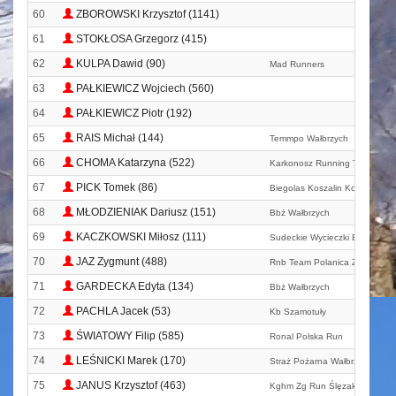
60
ZBOROWSKI Krzysztof (1141)
61
STOKŁOSA Grzegorz (415)
62
KULPA Dawid (90)
Mad Runners
63
PAŁKIEWICZ Wojciech (560)
64
PAŁKIEWICZ Piotr (192)
65
RAIS Michał (144)
Temmpo Wałbrzych
66
CHOMA Katarzyna (522)
Karkonosz Running Team
67
PICK Tomek (86)
Biegolas Koszalin Korona Szc
68
MŁODZIENIAK Dariusz (151)
Bbż Wałbrzych
69
KACZKOWSKI Miłosz (111)
Sudeckie Wycieczki Biegowe
70
JAZ Zygmunt (488)
Rnb Team Polanica Zdrój
71
GARDECKA Edyta (134)
Bbż Wałbrzych
72
PACHLA Jacek (53)
Kb Szamotuły
73
ŚWIATOWY Filip (585)
Ronal Polska Run
74
LEŚNICKI Marek (170)
Straż Pożarna Wałbrzych
75
JANUS Krzysztof (463)
Kghm Zg Run Ślęzak Team