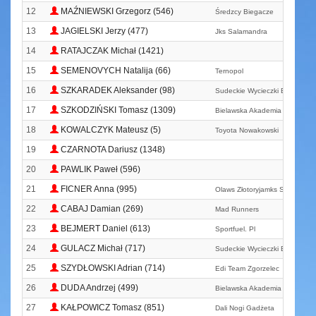
12
MAŹNIEWSKI Grzegorz (546)
Średzcy Biegacze
13
JAGIELSKI Jerzy (477)
Jks Salamandra
14
RATAJCZAK Michał (1421)
15
SEMENOVYCH Natalija (66)
Ternopol
16
SZKARADEK Aleksander (98)
Sudeckie Wycieczki Biegowe
17
SZKODZIŃSKI Tomasz (1309)
Bielawska Akademia Biegania
18
KOWALCZYK Mateusz (5)
Toyota Nowakowski
19
CZARNOTA Dariusz (1348)
20
PAWLIK Paweł (596)
21
FICNER Anna (995)
Olaws Złotoryjamks Siechnice
22
CABAJ Damian (269)
Mad Runners
23
BEJMERT Daniel (613)
Sportfuel. Pl
24
GULACZ Michał (717)
Sudeckie Wycieczki Biegowe
25
SZYDŁOWSKI Adrian (714)
Edi Team Zgorzelec
26
DUDA Andrzej (499)
Bielawska Akademia Biegania
27
KAŁPOWICZ Tomasz (851)
Dali Nogi Gadżeta