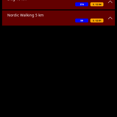
374
S: 12:04
Nordic Walking 5 km
59
S: 12:01