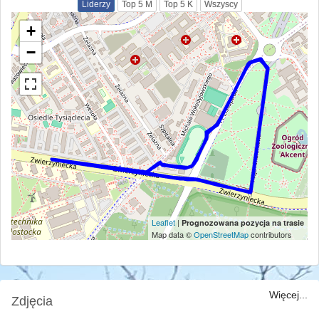
Liderzy
Top 5 M
Top 5 K
Wszyscy
+
−
Leaflet
|
Prognozowana pozycja na trasie
Map data ©
OpenStreetMap
contributors
Więcej...
Zdjęcia