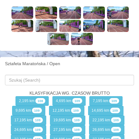
Sztafeta Maratońska / Open
KLASYFIKACJA WG. CZASOW BRUTTO
2,195 km
4,695 km
7,195 km
108
109
109
9,695 km
12,195 km
14,695 km
109
109
109
17,195 km
19,695 km
22,195 km
109
109
109
24,695 km
27,195 km
26,695 km
109
109
109