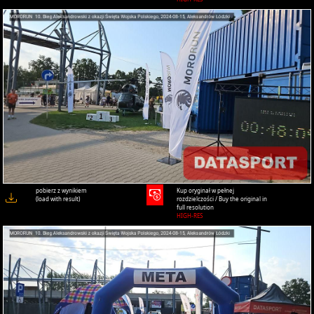
pobierz z wynikiem
Kup oryginał w pełnej
(load with result)
rozdzielczości / Buy the original in
full resolution
HIGH-RES