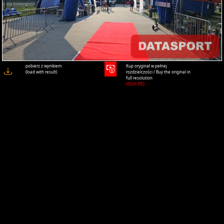
pobierz z wynikiem
Kup oryginał w pełnej
(load with result)
rozdzielczości / Buy the original in
full resolution
HIGH-RES