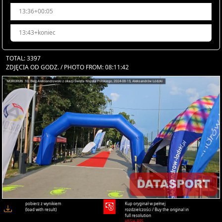
13:36+00:05
13:43+koniec
TOTAL: 3397
ZDJĘCIA OD GODZ. / PHOTO FROM: 08:11:42
pobierz z wynikiem
Kup oryginał w pełnej
(load with result)
rozdzielczości / Buy the original in
full resolution
HIGH-RES