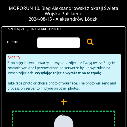
MORORUN 10. Bieg Aleksandrowski z okazji Święta
Wojska Polskiego
2024-08-15 - Aleksandrów Łódzki
SZUKAJ ZDJĘCIA / SEARCH PHOTO
BIP Nr:
FACE ID
Zrób zdjęcie swojej twarzy lub wybierz zdjęcie z Twoją twarz. Zdjęcie
zostanie wysłane i przetworzone na serwerze by Cię wyszukać na
innych zdjęciach.
Wysyłając zdjęcie wyrażasz na to zgodę.
Take face photo or choice photo of your face. The photo will send and
process on server to find you on other photos.