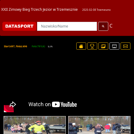
XXII Zimowy Bieg Trzech Jezior w Trzemesznie
2025-02-08 Trzemeszno
C
Start:497, Finisz:496
Foto:791(4)
SL:0%