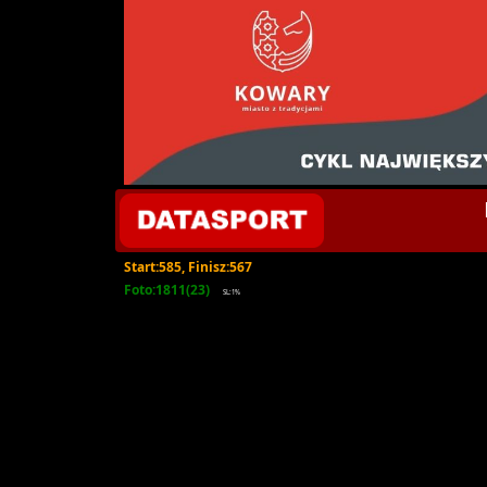
Start:585, Finisz:567
Foto:1811(23)
SL:1%