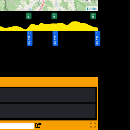
Leaflet
148
144
144
25.0 km
32.0 km
45.0 km