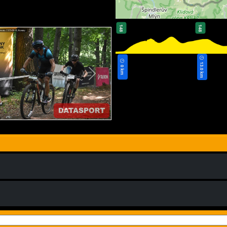
148
148
13.0 km
0 km