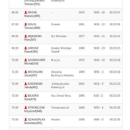
OSTASZEWSKU
Kobierzyce
Tomasz(551)
66.00
KRZAK
-
1970
M40 - 20
00:23:07
Mariusz(485)
67.00
GOLIS
G-team
1981
M30 - 22
00:23:09
Tomasz(484)
68.00
MĘKARSKI
Sct Wrocław
1977
M40 - 21
00:23:14
Piotr(307)
69.00
JAROSZ
Amator Wrocław
1989
M30 - 23
00:23:15
Paweł(385)
Team#
70.00
SZUMACHER
M.a.j.k.
1972
M40 - 22
00:23:18
Michał(314)
71.00
MICHALSKI
Aktywna
1965
M50 - 3
00:23:19
Józef(267)
Bystrzyca Kłodzka
72.00
KISZEWSKI
-shinkyokushin
2001
M16 - 5
00:23:23
Jakub(491)
Kobierzyce
73.00
BAJURA
Azs Umed Wroc
1995
K20 - 2
00:23:25
Sara(474)
74.00
STRONCZAK
Trenujznami.pl
1964
M50 - 4
00:23:28
Krzysztof(446)
75.00
SZAŁKOPLAS
Amator
1958
M60 - 5
00:23:30
Bronisław(261)