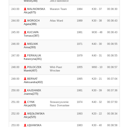
Wiktor(248)
Jelcz-laskowice
243.00
MALINOWSKA
Maraton Team
1984
K30 - 37
00:36:30
Alicja(675)
244.00
WOROCH
Atlas Ward
1989
K30 - 38
00:36:43
Agata(386)
245.00
KUCIAPA
1981
M30 - 48
00:36:43
Tomasz(387)
246.00
MIELNIK
1971
K40 - 30
00:36:55
Anna(293)
247.00
FERKALUK
1979
K40 - 31
00:36:55
Katarzyna(291)
248.00
POLOCZEK
Wkb Piast
1955
M60 - 10
00:36:57
Marek(407)
Wrocław
249.00
BERNAT
1995
K20 - 21
00:37:04
Aleksandra(402)
250.00
KAJDANEK
1981
K30 - 39
00:37:36
Joanna(275)
251.00
CYNK
Stowarzyszenie
1974
K40 - 32
00:37:50
Alicja(429)
Nasz Domasław
252.00
WĘGŁOWSKA
1993
K20 - 22
00:38:34
Alicja(525)
253.00
ŁĘKAWSKA
1983
K30 - 40
00:38:58