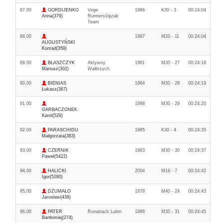
87.00
GORDIJENKO
Vege
1986
K30 - 3
00:24:04
Anna(379)
Runnersślęzak
Team
88.00
1997
M20 - 11
00:24:04
AUGUSTYŃSKI
Konrad(359)
89.00
BŁASZCZYK
Aktywny
1981
M30 - 27
00:24:18
Mariusz(302)
Wałbrzych
90.00
BIENIAS
1984
M30 - 28
00:24:19
Łukasz(367)
91.00
1988
M30 - 29
00:24:20
GARBACZONEK
Karol(529)
92.00
PARASCHIDU
1985
K30 - 4
00:24:35
Małgorzata(383)
93.00
CZERNIK
1983
M30 - 30
00:24:37
Paweł(5422)
94.00
HALICKI
2004
M16 - 7
00:24:42
Igor(5280)
95.00
DŻUMAŁO
1978
M40 - 24
00:24:43
Jarosław(438)
96.00
PATER
Runattack Lubin
1986
M30 - 31
00:24:45
Bartłomiej(274)