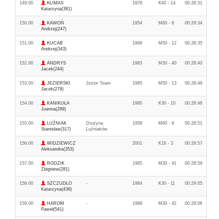
149.00
KLIMAS
1976
K40 - 14
00:28:31
Katarzyna(381)
150.00
KAWOŃ
1954
M60 - 8
00:28:34
Andrzej(247)
151.00
KUCAB
1966
M50 - 12
00:28:35
Andrzej(343)
152.00
ANDRYS
1983
M30 - 40
00:28:40
Jacek(244)
153.00
JEZIERSKI
Jezior Team
1965
M50 - 13
00:28:46
Jacek(279)
154.00
KANIKUŁA
1980
K30 - 10
00:28:48
Joanna(289)
155.00
LUŹNIAK
Drużyna
1958
M60 - 9
00:28:51
Stanisław(317)
Luźniaków
156.00
WIDZIEWICZ
2001
K16 - 3
00:28:57
Aleksandra(353)
157.00
RODZIK
1985
M30 - 41
00:28:59
Zbigniew(281)
158.00
SZCZUDŁO
-
1984
K30 - 11
00:29:05
Katarzyna(436)
159.00
HAROM
-
1989
M30 - 42
00:29:06
Paweł(541)