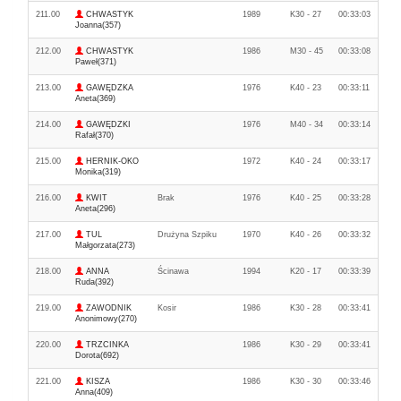
211.00
CHWASTYK
1989
K30 - 27
00:33:03
Joanna(357)
212.00
CHWASTYK
1986
M30 - 45
00:33:08
Paweł(371)
213.00
GAWĘDZKA
1976
K40 - 23
00:33:11
Aneta(369)
214.00
GAWĘDZKI
1976
M40 - 34
00:33:14
Rafał(370)
215.00
HERNIK-OKO
1972
K40 - 24
00:33:17
Monika(319)
216.00
KWIT
Brak
1976
K40 - 25
00:33:28
Aneta(296)
217.00
TUL
Drużyna Szpiku
1970
K40 - 26
00:33:32
Małgorzata(273)
218.00
ANNA
Ścinawa
1994
K20 - 17
00:33:39
Ruda(392)
219.00
ZAWODNIK
Kosir
1986
K30 - 28
00:33:41
Anonimowy(270)
220.00
TRZCINKA
1986
K30 - 29
00:33:41
Dorota(692)
221.00
KISZA
1986
K30 - 30
00:33:46
Anna(409)