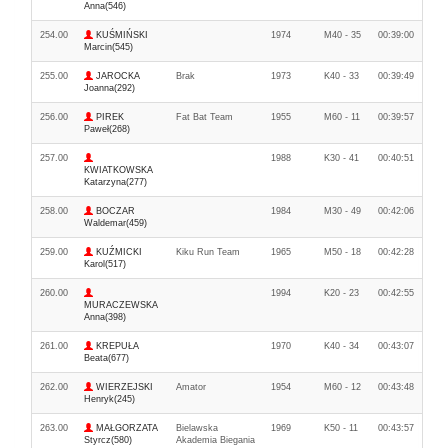
Anna(546)
254.00
KUŚMIŃSKI
1974
M40 - 35
00:39:00
Marcin(545)
255.00
JAROCKA
Brak
1973
K40 - 33
00:39:49
Joanna(292)
256.00
PIREK
Fat Bat Team
1955
M60 - 11
00:39:57
Paweł(268)
257.00
1988
K30 - 41
00:40:51
KWIATKOWSKA
Katarzyna(277)
258.00
BOCZAR
1984
M30 - 49
00:42:06
Waldemar(459)
259.00
KUŹMICKI
Kiku Run Team
1965
M50 - 18
00:42:28
Karol(517)
260.00
1994
K20 - 23
00:42:55
MURACZEWSKA
Anna(398)
261.00
KREPUŁA
1970
K40 - 34
00:43:07
Beata(677)
262.00
WIERZEJSKI
Amator
1954
M60 - 12
00:43:48
Henryk(245)
263.00
MAŁGORZATA
Bielawska
1969
K50 - 11
00:43:57
Styrcz(580)
Akademia Biegania