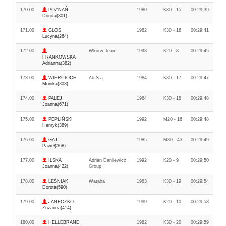
170.00
POZNAŃ
1980
K30 - 15
00:29:39
Dorota(301)
171.00
GLOS
1982
K30 - 16
00:29:41
Lucyna(264)
172.00
Wkurw_team
1993
K20 - 8
00:29:45
FRANKOWSKA
Adrianna(382)
173.00
WIERCIOCH
Ab S.a.
1984
K30 - 17
00:29:47
Monika(303)
174.00
PALEJ
1984
K30 - 18
00:29:48
Joanna(671)
175.00
PEPLIŃSKI
1992
M20 - 16
00:29:48
Henryk(389)
176.00
GAJ
1985
M30 - 43
00:29:49
Paweł(368)
177.00
ILSKA
Adrian Danilewicz
1992
K20 - 9
00:29:50
Joanna(422)
Group
178.00
LEŚNIAK
Wataha
1983
K30 - 19
00:29:54
Dorota(590)
179.00
JANECZKO
1999
K20 - 10
00:29:58
Zuzanna(414)
180.00
HELLEBRAND
1982
K30 - 20
00:29:59