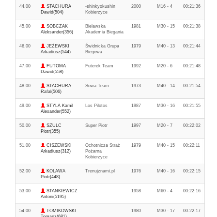
44.00
STACHURA
-shinkyokushin
2000
M16 - 4
00:21:36
Dawid(504)
Kobierzyce
45.00
SOBCZAK
Bielawska
1981
M30 - 15
00:21:38
Aleksander(356)
Akademia Biegania
46.00
JEŻEWSKI
Świdnicka Grupa
1979
M40 - 13
00:21:44
Arkadiusz(544)
Biegowa
47.00
FUTOMA
Futerek Team
1992
M20 - 6
00:21:48
Dawid(558)
48.00
STACHURA
Sowa Team
1973
M40 - 14
00:21:54
Rafal(506)
49.00
STYLA Kamil
Los Pilotos
1987
M30 - 16
00:21:55
Alexander(552)
50.00
SZULC
Super Piotr
1997
M20 - 7
00:22:02
Piotr(355)
51.00
CISZEWSKI
Ochotnicza Straż
1979
M40 - 15
00:22:11
Arkadiusz(312)
Pożarna
Kobierzyce
52.00
KOLAWA
Trenujznami.pl
1976
M40 - 16
00:22:15
Piotr(448)
53.00
STANKIEWICZ
1958
M60 - 4
00:22:16
Antoni(5195)
54.00
TOMIKOWSKI
1980
M30 - 17
00:22:17
Tomasz(681)