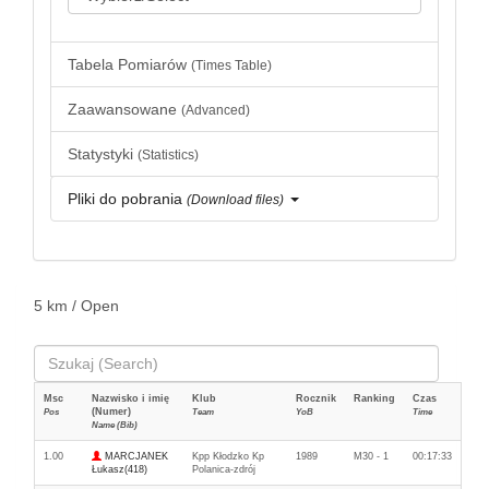
Tabela Pomiarów
(Times Table)
Zaawansowane
(Advanced)
Statystyki
(Statistics)
Pliki do pobrania
(Download files)
5 km / Open
Msc
Nazwisko i imię
Klub
Rocznik
Ranking
Czas
(Numer)
Pos
Team
YoB
Time
Name (Bib)
1.00
MARCJANEK
Kpp Kłodzko Kp
1989
M30 - 1
00:17:33
Łukasz(418)
Polanica-zdrój