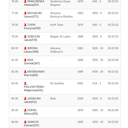
76.00
PAWŁOWSKA
Świdnicka Grupa
1978
K40 - 4
00:23:32
Adriana(297)
Biegowa
77.00
MICHALSKI
Aktywna
1963
M50 - 5
00:23:32
Janusz(271)
Bystrzyca Kłodzka
78.00
TUPIK
Korff Team
1979
K40 - 5
00:23:33
Krystyna(345)
79.00
SOBCZAK
Biegam W Lasku
1998
M20 - 9
00:23:33
Jakub(576)
80.00
WRONA
Aktywny
1981
M30 - 24
00:23:36
Łukasz(306)
Wałbrzych
81.00
MAS
-
1984
M30 - 25
00:23:38
Dominik(567)
82.00
KRAŚNIANKA
1989
M30 - 26
00:23:42
Marcin(463)
83.00
Kb Sobótka
2001
K16 - 1
00:23:44
PIELUSZYŃSKA
Małgorzata(341)
84.00
JAGIELSKI
Brak
2004
M16 - 6
00:23:45
Jakub(511)
85.00
POPIEL
1979
M40 - 23
00:23:49
Miłosz(455)
86.00
SAWICKI
1992
M20 - 10
00:23:55
Damian(337)