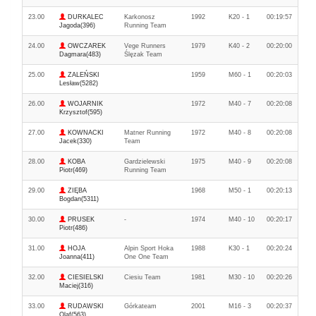
23.00
DURKALEC
Karkonosz
1992
K20 - 1
00:19:57
Jagoda(396)
Running Team
24.00
OWCZAREK
Vege Runners
1979
K40 - 2
00:20:00
Dagmara(483)
Ślęzak Team
25.00
ZALEŃSKI
1959
M60 - 1
00:20:03
Lesław(5282)
26.00
WOJARNIK
1972
M40 - 7
00:20:08
Krzysztof(595)
27.00
KOWNACKI
Matner Running
1972
M40 - 8
00:20:08
Jacek(330)
Team
28.00
KOBA
Gardzielewski
1975
M40 - 9
00:20:08
Piotr(469)
Running Team
29.00
ZIĘBA
1968
M50 - 1
00:20:13
Bogdan(5311)
30.00
PRUSEK
-
1974
M40 - 10
00:20:17
Piotr(486)
31.00
HOJA
Alpin Sport Hoka
1988
K30 - 1
00:20:24
Joanna(411)
One One Team
32.00
CIESIELSKI
Ciesiu Team
1981
M30 - 10
00:20:26
Maciej(316)
33.00
RUDAWSKI
Górkateam
2001
M16 - 3
00:20:37
Olaf(563)