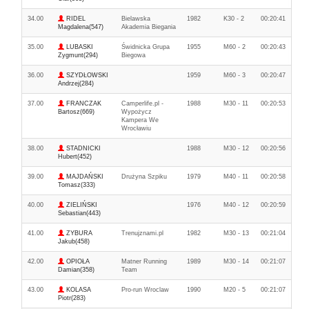
34.00
RIDEL
Bielawska
1982
K30 - 2
00:20:41
Magdalena(547)
Akademia Biegania
35.00
LUBASKI
Świdnicka Grupa
1955
M60 - 2
00:20:43
Zygmunt(294)
Biegowa
36.00
SZYDŁOWSKI
1959
M60 - 3
00:20:47
Andrzej(284)
37.00
FRANCZAK
Camperlife.pl -
1988
M30 - 11
00:20:53
Bartosz(669)
Wypożycz
Kampera We
Wrocławiu
38.00
STADNICKI
1988
M30 - 12
00:20:56
Hubert(452)
39.00
MAJDAŃSKI
Drużyna Szpiku
1979
M40 - 11
00:20:58
Tomasz(333)
40.00
ZIELIŃSKI
1976
M40 - 12
00:20:59
Sebastian(443)
41.00
ZYBURA
Trenujznami.pl
1982
M30 - 13
00:21:04
Jakub(458)
42.00
OPIOŁA
Matner Running
1989
M30 - 14
00:21:07
Damian(358)
Team
43.00
KOLASA
Pro-run Wroclaw
1990
M20 - 5
00:21:07
Piotr(283)