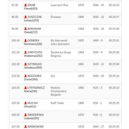
97.00
DRAB
Lean-tech Run
1978
M40 - 25
00:24:53
Paweł(420)
98.00
JUSZCZAK
Ścinawa
1989
M30 - 32
00:24:57
Łukasz(253)
99.00
BARANIAK
1984
M30 - 33
00:25:00
Paweł(272)
100.00
GONERA
Kb Harcownik
1955
M60 - 6
00:25:01
Kazimierz(326)
Jelcz-laskowice
101.00
ZARYCHTA
Świdnicka Grupa
1964
M50 - 6
00:25:06
Waldemar(262)
Biegowa
102.00
SZYDEŁKO
1991
M20 - 12
00:25:08
Arkadiusz(593)
103.00
KEDZIORA
Gvt
1976
M40 - 26
00:25:16
Daniel(560)
104.00
ŁYSYGANICZ
Kłodzko
1990
K20 - 3
00:25:23
Marta(290)
Przytwierdza
Bieganie
105.00
MUCHA
Korff Team
1968
K50 - 1
00:25:35
Alina(412)
106.00
ŚWIDERSKA
1976
K40 - 6
00:25:42
Izabela(300)
107.00
BAŃKOWSKI
1978
M40 - 27
00:25:45