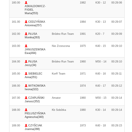
160.00
1982
K30 - 12
00:29:06
ASKALDOWICZ-
FIGIEL
Marta(553)
161.00
CEDZYŃSKA
1984
K30 - 13
00:29:07
Antonina(257)
162.00
PŁUSA
Bródno Run Team
1991
K20 - 7
00:29:09
Monika(263)
163.00
Nie Zrzeszona
1975
K40 - 15
00:29:10
JANUSZEWSKA
Ewa(494)
164.00
PŁUSA
Bródno Run Team
1960
M50 - 14
00:29:10
Jerzy(34)
165.00
SIEBIELEC
Korff Team
1971
K40 - 16
00:29:11
Anna(351)
166.00
WITKOWSKA
1974
K40 - 17
00:29:12
Iwona(322)
167.00
CZAPLIŃSKI
Amator
1960
M50 - 15
00:29:14
Janusz(352)
168.00
Kb Sobótka
1980
K30 - 14
00:29:14
PIELUSZYŃSKA
Agnieszka(340)
169.00
CZYŚCIAK
1973
K40 - 18
00:29:15
Joanna(288)