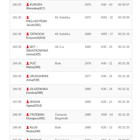
190.00
KURIATA
1976
K40 - 20
00:30:57
Weronika(417)
191.00
Kb Sobótka
1970
M40 - 32
00:30:59
PIELUSZYŃSKI
Jacek(342)
192.00
TATROCKI
Kb Sobótka
1969
M50 - 17
00:31:23
Krzysztof(410)
193.00
WIT –
Ab S.a.
1982
K30 - 23
00:31:26
ŚWIĄTKOWSKA
Iwona(305)
194.00
PUĆ
Brak
1978
K40 - 21
00:31:26
Marta(366)
195.00
GRZEGOREK
1977
K40 - 22
00:31:26
Anna(539)
196.00
OLSZEWSKA
1980
K30 - 24
00:31:31
Ewelina(598)
197.00
WOŁEK
1995
K20 - 12
00:31:33
Agata(5314)
198.00
TRZEBSKI
Żarowski
1980
M30 - 44
00:31:34
Grzegorz(450)
Biegoholik
199.00
KŁOS
Brak
1990
K20 - 13
00:31:53
Beata(346)