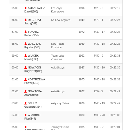
55.00
AMANOWICZ
Lzs Zryw
1996
M20 - 8
00:22:19
Dawid(265)
Komorowo
56.00
DYGUDAJ
Kb Lew Legnica
1949
M70 - 1
00:22:25
Jerzy(582)
57.00
TOKARZ
1972
M40 - 17
00:22:27
Robert(564)
58.00
WALCZAK
Ssw Team
1989
M30 - 18
00:22:28
Krystian(515)
Krośnice
59.00
WIĄCEK
Team Luks
1962
M50 - 2
00:22:33
Marek(538)
Żórawina
60.00
NOWACKI
Asia&krzyś
1987
M30 - 19
00:22:35
Krzysztof(406)
61.00
KOSTRZEWA
1975
M40 - 18
00:22:39
Paweł(5310)
62.00
NOWACKA
Asia&krzyś
1977
K40 - 3
00:22:49
Joanna(405)
63.00
SZULC
Aktywny Tatuś
1976
M40 - 19
00:22:49
Grzegorz(354)
64.00
WYSOCKI
1989
M30 - 20
00:23:00
Piotr(347)
65.00
-shinkyokushin
1985
M30 - 21
00:23:01