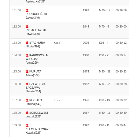
Agnieszka(423)
181.00
1993
M20 - 17
00:29:59
POROCHOŃSKI
Jakub(349)
182.00
1944
M70 - 4
00:30:00
RYBAŁTOWSKI
Paweł(390)
183.00
STACHURA
Kosir
2005
K16 - 4
00:30:12
Nikola(492)
184.00
KARBOWSKA-
1980
K30 - 21
00:30:14
WILKOSZ
Anna(266)
185.00
KURIATA
1974
M40 - 31
00:30:23
Adam(572)
186.00
SZEWCZYK-
1987
K30 - 22
00:30:28
SĄCZAWA
Natalia(514)
187.00
PUCIATO
Kosir
1976
K40 - 19
00:30:32
Paulina(543)
188.00
SOBOLEWSKI
1967
M50 - 16
00:30:39
Leszek(329)
189.00
1992
K20 - 11
00:30:44
KLEMENTOWICZ
Klaudia(527)