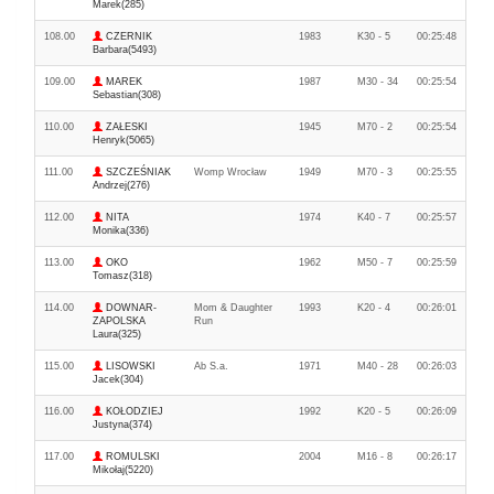
Marek(285)
108.00
CZERNIK
1983
K30 - 5
00:25:48
Barbara(5493)
109.00
MAREK
1987
M30 - 34
00:25:54
Sebastian(308)
110.00
ZAŁESKI
1945
M70 - 2
00:25:54
Henryk(5065)
111.00
SZCZEŚNIAK
Womp Wrocław
1949
M70 - 3
00:25:55
Andrzej(276)
112.00
NITA
1974
K40 - 7
00:25:57
Monika(336)
113.00
OKO
1962
M50 - 7
00:25:59
Tomasz(318)
114.00
DOWNAR-
Mom & Daughter
1993
K20 - 4
00:26:01
ZAPOLSKA
Run
Laura(325)
115.00
LISOWSKI
Ab S.a.
1971
M40 - 28
00:26:03
Jacek(304)
116.00
KOŁODZIEJ
1992
K20 - 5
00:26:09
Justyna(374)
117.00
ROMULSKI
2004
M16 - 8
00:26:17
Mikołaj(5220)