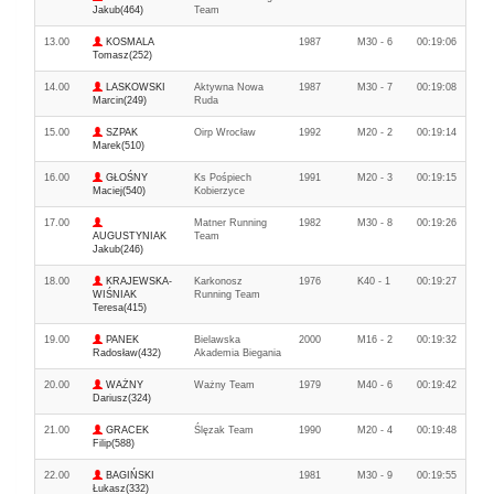
Jakub(464)
Team
13.00
KOSMALA
1987
M30 - 6
00:19:06
Tomasz(252)
14.00
LASKOWSKI
Aktywna Nowa
1987
M30 - 7
00:19:08
Marcin(249)
Ruda
15.00
SZPAK
Oirp Wrocław
1992
M20 - 2
00:19:14
Marek(510)
16.00
GŁOŚNY
Ks Pośpiech
1991
M20 - 3
00:19:15
Maciej(540)
Kobierzyce
17.00
Matner Running
1982
M30 - 8
00:19:26
AUGUSTYNIAK
Team
Jakub(246)
18.00
KRAJEWSKA-
Karkonosz
1976
K40 - 1
00:19:27
WIŚNIAK
Running Team
Teresa(415)
19.00
PANEK
Bielawska
2000
M16 - 2
00:19:32
Radosław(432)
Akademia Biegania
20.00
WAŻNY
Ważny Team
1979
M40 - 6
00:19:42
Dariusz(324)
21.00
GRACEK
Ślęzak Team
1990
M20 - 4
00:19:48
Filip(588)
22.00
BAGIŃSKI
1981
M30 - 9
00:19:55
Łukasz(332)