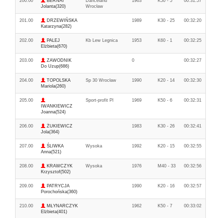
200.00
BERNAT
Danceland
1963
K50 - 5
00:31:57
Jolanta(320)
Wrocław
201.00
DRZEWIŃSKA
1989
K30 - 25
00:32:20
Katarzyna(282)
202.00
PALEJ
Kb Lew Legnica
1953
K60 - 1
00:32:25
Elżbieta(670)
203.00
ZAWODNIK
0
00:32:27
Do Uzup(686)
204.00
TOPOLSKA
Sp 30 Wrocław
1990
K20 - 14
00:32:30
Mariola(260)
205.00
Sport-profit Pl
1969
K50 - 6
00:32:31
IWANKIEWICZ
Joanna(524)
206.00
ŻUKIEWICZ
1983
K30 - 26
00:32:41
Jola(364)
207.00
ŚLIWKA
Wysoka
1992
K20 - 15
00:32:55
Anna(521)
208.00
KRAWCZYK
Wysoka
1976
M40 - 33
00:32:56
Krzysztof(502)
209.00
PATRYCJA
1990
K20 - 16
00:32:57
Porochońska(360)
210.00
MŁYNARCZYK
1962
K50 - 7
00:33:02
Elżbieta(401)