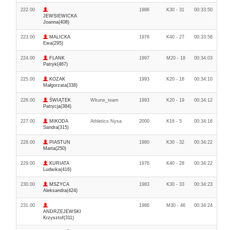
222.00
1986
K30 - 31
00:33:50
JEWSIEWICKA
Joanna(408)
223.00
MALICKA
1976
K40 - 27
00:33:58
Ewa(295)
224.00
FLANK
1997
M20 - 18
00:34:03
Patryk(467)
225.00
KOZAK
1993
K20 - 18
00:34:10
Małgorzata(338)
226.00
ŚWIĄTEK
Wkurw_team
1993
K20 - 19
00:34:12
Patrycja(384)
227.00
MIKODA
Athletics Nysa
2000
K16 - 5
00:34:16
Sandra(315)
228.00
PIASTUN
1980
K30 - 32
00:34:22
Marta(250)
229.00
KURIATA
1976
K40 - 28
00:34:22
Ludwika(416)
230.00
MSZYCA
1983
K30 - 33
00:34:23
Aleksandra(424)
231.00
1986
M30 - 46
00:34:24
ANDRZEJEWSKI
Krzysztof(311)