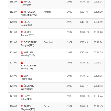
118.00
MRUK
1988
M30 - 35
00:26:18
Paweł(286)
119.00
MROCZEK
Amator
1990
K20 - 6
00:26:19
Agnieszka(400)
120.00
BELA
1970
K40 - 8
00:26:19
Beata(388)
121.00
MIREK
1987
M30 - 36
00:26:20
Tomasz(251)
122.00
GOŚCINIAK
Gościniaki
1977
K40 - 9
00:26:24
Justyna(421)
123.00
KURIATA
1982
K30 - 6
00:26:25
Klaudia(5326)
124.00
1993
M20 - 13
00:26:33
STRZYŻEWSKI
Maciej(323)
125.00
BAK
1987
M30 - 37
00:26:35
Piotr(5333)
126.00
ŚLUSARZ
1989
K30 - 7
00:26:43
Justyna(344)
127.00
GRYZ
1986
M30 - 38
00:26:44
Jakub(498)
128.00
JAREK
Faza
1957
M60 - 7
00:26:45
Zbigniew(453)