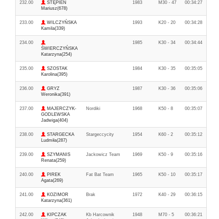
232.00
STĘPIEŃ
1983
M30 - 47
00:34:27
Mariusz(678)
233.00
WILCZYŃSKA
1993
K20 - 20
00:34:28
Kamila(339)
234.00
1985
K30 - 34
00:34:44
ŚWIERCZYŃSKA
Katarzyna(254)
235.00
SZOSTAK
1984
K30 - 35
00:35:05
Karolina(395)
236.00
GRYZ
1987
K30 - 36
00:35:06
Weronika(391)
237.00
MAJERCZYK-
Nordiki
1968
K50 - 8
00:35:07
GODLEWSKA
Jadwiga(404)
238.00
STARGECKA
Stargeccycity
1954
K60 - 2
00:35:12
Ludmiła(287)
239.00
SZYMANIS
Jackowicz Team
1969
K50 - 9
00:35:16
Renata(259)
240.00
PIREK
Fat Bat Team
1965
K50 - 10
00:35:17
Agata(269)
241.00
KOZIMOR
Brak
1972
K40 - 29
00:36:15
Katarzyna(361)
242.00
KIPCZAK
Kb Harcownik
1948
M70 - 5
00:36:21