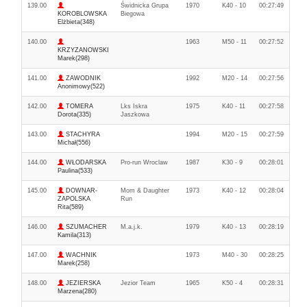
139.00
Świdnicka Grupa
1970
K40 - 10
00:27:49
KOROBLOWSKA
Biegowa
Elżbieta(348)
140.00
1963
M50 - 11
00:27:52
KRZYZANOWSKI
Marek(298)
141.00
ZAWODNIK
1992
M20 - 14
00:27:56
Anonimowy(522)
142.00
TOMERA
Lks Iskra
1975
K40 - 11
00:27:58
Dorota(335)
Jaszkowa
143.00
STACHYRA
1994
M20 - 15
00:27:59
Michał(556)
144.00
WŁODARSKA
Pro-run Wroclaw
1987
K30 - 9
00:28:01
Paulina(533)
145.00
DOWNAR-
Mom & Daughter
1973
K40 - 12
00:28:04
ZAPOLSKA
Run
Rita(589)
146.00
SZUMACHER
M.a.j.k.
1979
K40 - 13
00:28:19
Kamila(313)
147.00
WACHNIK
1973
M40 - 30
00:28:25
Marek(258)
148.00
JEZIERSKA
Jezior Team
1965
K50 - 4
00:28:31
Marzena(280)