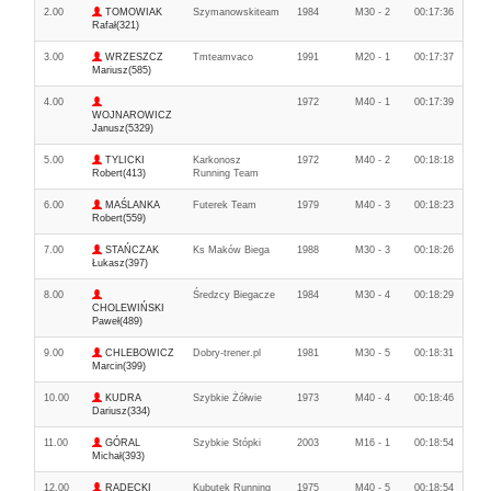
2.00
TOMOWIAK
Szymanowskiteam
1984
M30 - 2
00:17:36
Rafał(321)
3.00
WRZESZCZ
Tmteamvaco
1991
M20 - 1
00:17:37
Mariusz(585)
4.00
1972
M40 - 1
00:17:39
WOJNAROWICZ
Janusz(5329)
5.00
TYLICKI
Karkonosz
1972
M40 - 2
00:18:18
Robert(413)
Running Team
6.00
MAŚLANKA
Futerek Team
1979
M40 - 3
00:18:23
Robert(559)
7.00
STAŃCZAK
Ks Maków Biega
1988
M30 - 3
00:18:26
Łukasz(397)
8.00
Średzcy Biegacze
1984
M30 - 4
00:18:29
CHOLEWIŃSKI
Paweł(489)
9.00
CHLEBOWICZ
Dobry-trener.pl
1981
M30 - 5
00:18:31
Marcin(399)
10.00
KUDRA
Szybkie Żółwie
1973
M40 - 4
00:18:46
Dariusz(334)
11.00
GÓRAL
Szybkie Stópki
2003
M16 - 1
00:18:54
Michał(393)
12.00
RADECKI
Kubutek Running
1975
M40 - 5
00:18:54