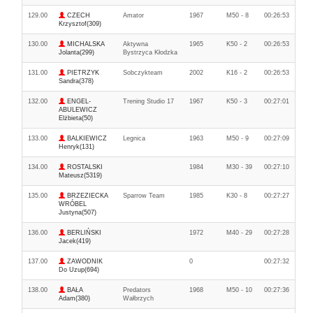
129.00
CZECH
Amator
1967
M50 - 8
00:26:53
Krzysztof(309)
130.00
MICHALSKA
Aktywna
1965
K50 - 2
00:26:53
Jolanta(299)
Bystrzyca Kłodzka
131.00
PIETRZYK
Sobczykteam
2002
K16 - 2
00:26:53
Sandra(378)
132.00
ENGEL-
Trening Studio 17
1967
K50 - 3
00:27:01
ABULEWICZ
Elżbieta(50)
133.00
BALKIEWICZ
Legnica
1963
M50 - 9
00:27:09
Henryk(131)
134.00
ROSTALSKI
1984
M30 - 39
00:27:10
Mateusz(5319)
135.00
BRZEZIECKA
Sparrow Team
1985
K30 - 8
00:27:27
WRÓBEL
Justyna(507)
136.00
BERLIŃSKI
1972
M40 - 29
00:27:28
Jacek(419)
137.00
ZAWODNIK
0
00:27:32
Do Uzup(694)
138.00
BAŁA
Predators
1968
M50 - 10
00:27:36
Adam(380)
Wałbrzych