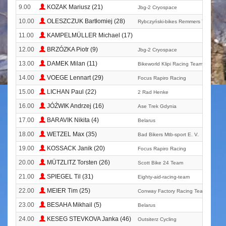
9.00
KOZAK Mariusz (21)
Jbg-2 Cryospace
10.00
OLESZCZUK Bartłomiej (28)
Rybczyński-bikes Remmers Team
11.00
KAMPELMÜLLER Michael (17)
12.00
BRZÓZKA Piotr (9)
Jbg-2 Cryospace
13.00
DAMEK Milan (11)
Bikeworld Klipi Racing Team
14.00
VOEGE Lennart (29)
Focus Rapiro Racing
15.00
LICHAN Paul (22)
2 Rad Henke
16.00
JÓŹWIK Andrzej (16)
Ase Trek Gdynia
17.00
BARAVIK Nikita (4)
Belarus
18.00
WETZEL Max (35)
Bad Bikers Mtb-sport E. V.
19.00
KOSSACK Janik (20)
Focus Rapiro Racing
20.00
MÜTZLITZ Torsten (26)
Scott Bike 24 Team
21.00
SPIEGEL Til (31)
Eighty-aid-racing-team
22.00
MEIER Tim (25)
Conway Factory Racing Team By X-si
23.00
BESAHA Mikhail (5)
Belarus
24.00
KESEG STEVKOVA Janka (46)
Outsiterz Cycling