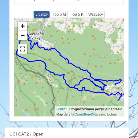
Liderzy
Top 5 M
Top 5 K
Wszyscy
+
−
Leaflet
|
Prognozowana pozycja na trasie
Map data ©
OpenStreetMap
contributors
UCI CAT2 / Open