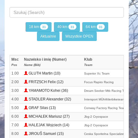
18 km
40 km
64 km
31
31
31
Aktualnie
Wszystkie OPEN
Msc
Nazwisko i imię (Numer)
Klub
Pos
Name (Bib)
Team
1.00
GLUTH Martin (10)
Superior Xc Team
2.00
FRITZSCH Felix (12)
Focus Rapiro Racing
3.00
YAMAMOTO Kohei (36)
Dream Seeker Mtb Racing Team
4.00
STADLER Alexander (32)
Intersport MÜhl4tlerbiketeam
5.00
GRAF Silas (13)
Conway Factory Racing Team With X-s
6.00
MICHAŁEK Mariusz (27)
Jbg-2 Cryospace
7.00
HALEJAK Wojciech (14)
Jbg-2 Cryospace
8.00
JIROUŠ Samuel (15)
Ceska Sporitelna Specialized Junior