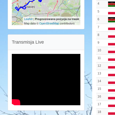
4
5
Leaflet
|
Prognozowana pozycja na trasie
6
Map data ©
OpenStreetMap
contributors
7
8
Transmisja Live
9
10
11
12
13
14
15
16
17
18