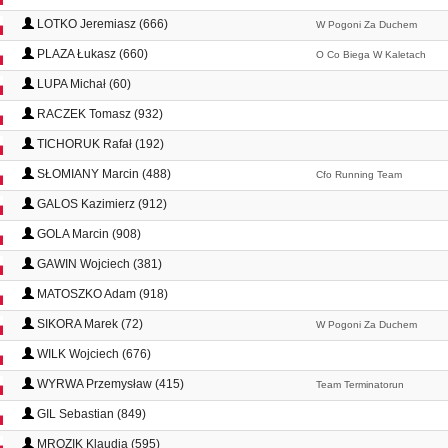
LOTKO Jeremiasz (666)
W Pogoni Za Duchem
PLAZA Łukasz (660)
O Co Biega W Kaletach
LUPA Michał (60)
RACZEK Tomasz (932)
TICHORUK Rafał (192)
SŁOMIANY Marcin (488)
Cfo Running Team
GALOS Kazimierz (912)
GOLA Marcin (908)
GAWIN Wojciech (381)
MATOSZKO Adam (918)
SIKORA Marek (72)
W Pogoni Za Duchem
WILK Wojciech (676)
WYRWA Przemysław (415)
Team Terminatorun
GIL Sebastian (849)
MROZIK Klaudia (595)