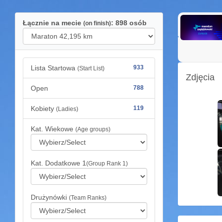
Łącznie na mecie
: 898 osób
(on finish)
Lista Startowa
933
(Start List)
Zdjęcia
Open
788
Kobiety
119
(Ladies)
Kat. Wiekowe
(Age groups)
Kat. Dodatkowe 1
(Group Rank 1)
Drużynówki
(Team Ranks)