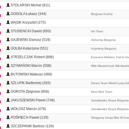
STOLARSKI Michał (911)
GOGOLA Łukasz (344)
Biegowa Kuźnia
WĄSIK Krzysztof (275)
STUDENCKI Dawid (850)
4tri Team
GAJEWSKI Dariusz (519)
Alchemia Biegania
GOLBA Katarzyna (551)
Inżynieria Biegania
STRZELCZAK Robert (896)
Eurovent Athletics Trail Is O
SZYMAŃSKI Marcin (508)
Wkb Maratończyk Włocławek
BUTOWSKI Mateusz (469)
SZLUFIK Bartłomiej (283)
Dream Team Wokół Łysej Gó
DOROTA Zbigniew (856)
Dent Med Team
JAKUSZEWSKI Paweł (748)
Jarosławska Grupa Biegowa
WOŁOSZ Marcin (476)
Jarosławska Grupa Biegowa
POŚPIECH Paweł (129)
Okręgowy Urząd Miar W Kat
SZCZEPANIK Bartosz (126)