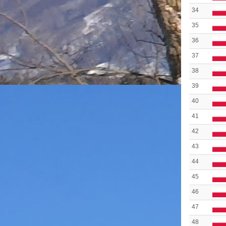
34
35
36
37
38
39
40
41
42
43
44
45
46
47
48