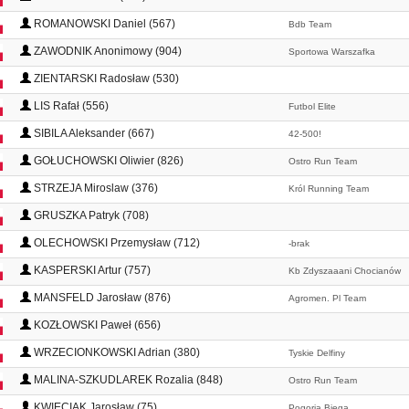
ROMANOWSKI Daniel (567)
Bdb Team
ZAWODNIK Anonimowy (904)
Sportowa Warszafka
ZIENTARSKI Radosław (530)
LIS Rafał (556)
Futbol Elite
SIBILA Aleksander (667)
42-500!
GOŁUCHOWSKI Oliwier (826)
Ostro Run Team
STRZEJA Miroslaw (376)
Król Running Team
GRUSZKA Patryk (708)
OLECHOWSKI Przemysław (712)
-brak
KASPERSKI Artur (757)
Kb Zdyszaaani Chocianów
MANSFELD Jarosław (876)
Agromen. Pl Team
KOZŁOWSKI Paweł (656)
WRZECIONKOWSKI Adrian (380)
Tyskie Delfiny
MALINA-SZKUDLAREK Rozalia (848)
Ostro Run Team
KWIECIAK Jarosław (75)
Pogoria Biega