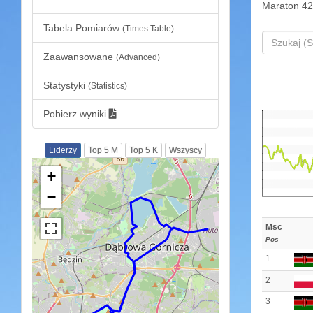
Maraton 42
Tabela Pomiarów
(Times Table)
Zaawansowane
(Advanced)
Statystyki
(Statistics)
Pobierz wyniki
Liderzy
Top 5 M
Top 5 K
Wszyscy
+
−
Msc
Pos
1
2
3