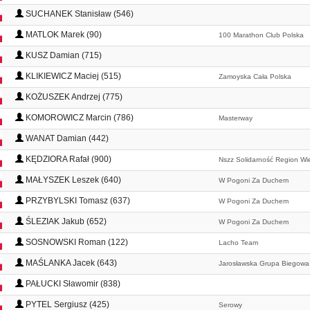
SUCHANEK Stanisław (546)
MATLOK Marek (90)
100 Marathon Club Polska
KUSZ Damian (715)
KLIKIEWICZ Maciej (515)
Zamoyska Cała Polska
KOŻUSZEK Andrzej (775)
KOMOROWICZ Marcin (786)
Masterway
WANAT Damian (442)
KĘDZIORA Rafał (900)
Nszz Solidarność Region Wie
MAŁYSZEK Leszek (640)
W Pogoni Za Duchem
PRZYBYLSKI Tomasz (637)
W Pogoni Za Duchem
ŚLEZIAK Jakub (652)
W Pogoni Za Duchem
SOSNOWSKI Roman (122)
Lacho Team
MAŚLANKA Jacek (643)
Jarosławska Grupa Biegowa
PAŁUCKI Sławomir (838)
PYTEL Sergiusz (425)
Serowy