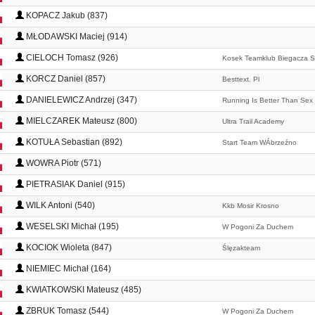
KOPACZ Jakub (837)
MŁODAWSKI Maciej (914)
CIELOCH Tomasz (926)
Kosek Teamklub Biegacza S
KORCZ Daniel (857)
Besttext. Pl
DANIELEWICZ Andrzej (347)
Running Is Better Than Sex
MIELCZAREK Mateusz (800)
Ultra Trail Academy
KOTUŁA Sebastian (892)
Start Team WÁbrzeźno
WOWRA Piotr (571)
PIETRASIAK Daniel (915)
WILK Antoni (540)
Kkb Mosir Krosno
WESELSKI Michał (195)
W Pogoni Za Duchem
KOCIOK Wioleta (847)
Ślęzakteam
NIEMIEC Michał (164)
KWIATKOWSKI Mateusz (485)
ZBRUK Tomasz (544)
W Pogoni Za Duchem