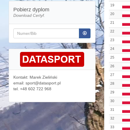
19
Pobierz dyplom
20
Download Certyf.
21
22
23
24
25
26
27
Kontakt: Marek Zieliński
email: sport@datasport.pl
28
tel. +48 602 722 968
29
30
31
32
33