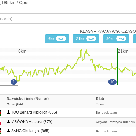
,195 km / Open
KLASYFIKACJA WG. CZAS
6km
21km
30km
818
810
792
6km
21km
1
10
Nazwisko i imię (Numer)
Klub
Name (Bib)
Team
TOO Benard Kiprotich (866)
Benedek-team
MRÓWKA Mateusz (879)
Aktywna Pszczyna Runners
SANG Chelangat (865)
Benedek-team