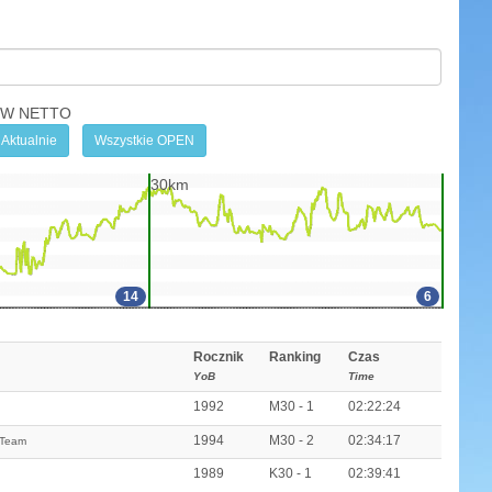
OW NETTO
Aktualnie
Wszystkie OPEN
30km
14
6
Rocznik
Ranking
Czas
YoB
Time
1992
M30 - 1
02:22:24
1994
M30 - 2
02:34:17
 Team
1989
K30 - 1
02:39:41