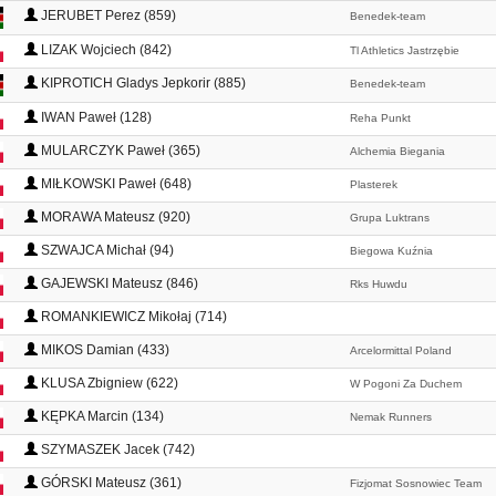
JERUBET Perez (859)
Benedek-team
LIZAK Wojciech (842)
Tl Athletics Jastrzębie
KIPROTICH Gladys Jepkorir (885)
Benedek-team
IWAN Paweł (128)
Reha Punkt
MULARCZYK Paweł (365)
Alchemia Biegania
MIŁKOWSKI Paweł (648)
Plasterek
MORAWA Mateusz (920)
Grupa Luktrans
SZWAJCA Michał (94)
Biegowa Kuźnia
GAJEWSKI Mateusz (846)
Rks Huwdu
ROMANKIEWICZ Mikołaj (714)
MIKOS Damian (433)
Arcelormittal Poland
KLUSA Zbigniew (622)
W Pogoni Za Duchem
KĘPKA Marcin (134)
Nemak Runners
SZYMASZEK Jacek (742)
GÓRSKI Mateusz (361)
Fizjomat Sosnowiec Team