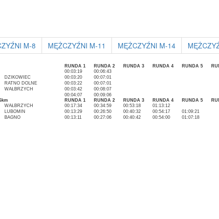
ZYŹNI M-8
MĘŻCZYŹNI M-11
MĘŻCZYŹNI M-14
MĘŻCZYŹ
RUNDA 1
RUNDA 2
RUNDA 3
RUNDA 4
RUNDA 5
RU
00:03:19
00:06:43
DZIKOWIEC
00:03:20
00:07:01
RATNO DOLNE
00:03:22
00:07:01
WAŁBRZYCH
00:03:42
00:08:07
00:04:07
00:09:06
,6km
RUNDA 1
RUNDA 2
RUNDA 3
RUNDA 4
RUNDA 5
RU
WAŁBRZYCH
00:17:34
00:34:59
00:53:18
01:13:12
LUBOMIN
00:13:29
00:26:50
00:40:32
00:54:17
01:09:21
BAGNO
00:13:11
00:27:06
00:40:42
00:54:00
01:07:18