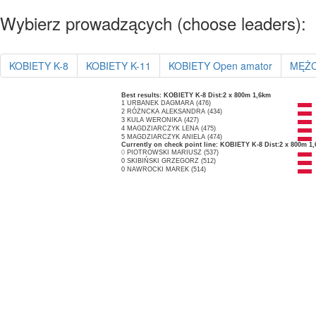
Wybierz prowadzących (choose leaders):
KOBIETY K-8
KOBIETY K-11
KOBIETY Open amator
MĘŻC
Best results: KOBIETY K-8 Dist:2 x 800m 1,6km
1
URBANEK DAGMARA (476)
2
RÓŻNCKA ALEKSANDRA (434)
3
KULA WERONIKA (427)
4
MAGDZIARCZYK LENA (475)
5
MAGDZIARCZYK ANIELA (474)
Currently on check point line: KOBIETY K-8 Dist:2 x 800m 1
0
PIOTROWSKI MARIUSZ (537)
0
SKIBIŃSKI GRZEGORZ (512)
0
NAWROCKI MAREK (514)