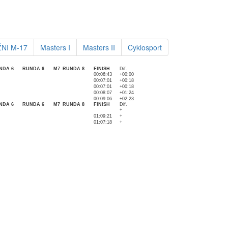
NI M-17
Masters I
Masters II
Cyklosport
NDA 6
RUNDA 6
M7
RUNDA 8
FINISH
Dif.
00:06:43
+00:00
00:07:01
+00:18
00:07:01
+00:18
00:08:07
+01:24
00:09:06
+02:23
NDA 6
RUNDA 6
M7
RUNDA 8
FINISH
Dif.
+
01:09:21
+
01:07:18
+