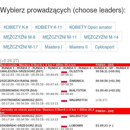
Wybierz prowadzących (choose leaders):
KOBIETY K-8
KOBIETY K-11
KOBIETY Open amator
MĘŻCZYŹNI M-8
MĘŻCZYŹNI M-11
MĘŻCZYŹNI M-14
MĘŻCZYŹNI M-17
Masters I
Masters II
Cyklosport
(+0:26:27)
Best results: Masters II Dist:6 x 4 km + 400m 20,4 km
FINISH - (Dif)
RUNDA 1 - RUNDA 2 - RUNDA 3 - RUNDA 4 - RUNDA 5 - RUNDA 6 - RUNDA 6 - M7 - RUNDA 8
1
MALESZKA GRZEGORZ (507)
OLSZTYN
00:58:11 (+00:00)
00:12:03 - 00:23:39 - 00:35:24 - 00:46:45 - 00:58:11
2
SZCZEPUCH RAFAŁ (509)
ŚWIDNICA
00:59:50 (+01:39)
00:12:26 - 00:24:10 - 00:35:53 - 00:47:43 - 00:59:50
3
ŻEBROWSKI PIOTR (504)
BIAŁYSTOK
01:00:40 (+02:29)
00:12:00 - 00:23:57 - 00:35:50 - 00:48:00 - 01:00:40
4
PIOTROWSKI MARIUSZ (537)
WAŁBRZYCH
(+26:27)
00:17:34 - 00:34:59 - 00:53:18 - 01:13:12
Currently on check point line: Masters II Dist:6 x 4 km + 400m 20,4
FINISH - (Dif)
km
4
PIOTROWSKI MARIUSZ (537)
WAŁBRZYCH
00:17:34 - 00:34:59 - 00:53:18 - 01:13:12
0
SKIBIŃSKI GRZEGORZ (512)
LUBOMIN
01:09:21 (+ )
00:13:29 - 00:26:50 - 00:40:32 - 00:54:17 - 01:09:21