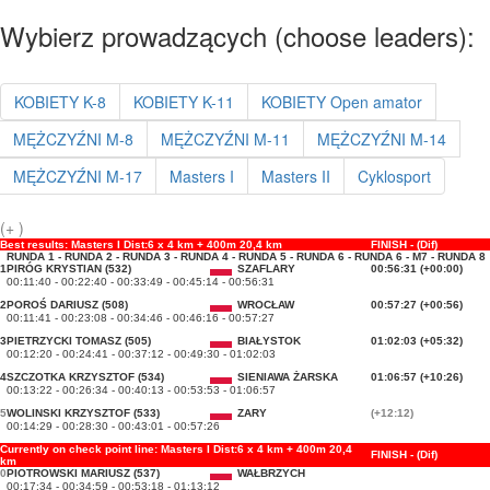
Wybierz prowadzących (choose leaders):
KOBIETY K-8
KOBIETY K-11
KOBIETY Open amator
MĘŻCZYŹNI M-8
MĘŻCZYŹNI M-11
MĘŻCZYŹNI M-14
MĘŻCZYŹNI M-17
Masters I
Masters II
Cyklosport
(+ )
Best results: Masters I Dist:6 x 4 km + 400m 20,4 km
FINISH - (Dif)
RUNDA 1 - RUNDA 2 - RUNDA 3 - RUNDA 4 - RUNDA 5 - RUNDA 6 - RUNDA 6 - M7 - RUNDA 8
1
PIRÓG KRYSTIAN (532)
SZAFLARY
00:56:31 (+00:00)
00:11:40 - 00:22:40 - 00:33:49 - 00:45:14 - 00:56:31
2
POROŚ DARIUSZ (508)
WROCŁAW
00:57:27 (+00:56)
00:11:41 - 00:23:08 - 00:34:46 - 00:46:16 - 00:57:27
3
PIETRZYCKI TOMASZ (505)
BIAŁYSTOK
01:02:03 (+05:32)
00:12:20 - 00:24:41 - 00:37:12 - 00:49:30 - 01:02:03
4
SZCZOTKA KRZYSZTOF (534)
SIENIAWA ŻARSKA
01:06:57 (+10:26)
00:13:22 - 00:26:34 - 00:40:13 - 00:53:53 - 01:06:57
5
WOLINSKI KRZYSZTOF (533)
ZARY
(+12:12)
00:14:29 - 00:28:30 - 00:43:01 - 00:57:26
Currently on check point line: Masters I Dist:6 x 4 km + 400m 20,4
FINISH - (Dif)
km
0
PIOTROWSKI MARIUSZ (537)
WAŁBRZYCH
00:17:34 - 00:34:59 - 00:53:18 - 01:13:12